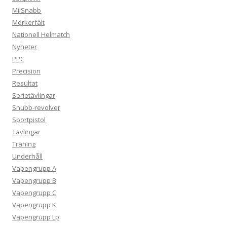
MilSnabb
Mörkerfält
Nationell Helmatch
Nyheter
PPC
Precision
Resultat
Serietävlingar
Snubb-revolver
Sportpistol
Tävlingar
Träning
Underhåll
Vapengrupp A
Vapengrupp B
Vapengrupp C
Vapengrupp K
Vapengrupp Lp