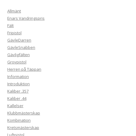
Allmänt
Enars Vandringspris
Fält
Fripistol
GävleDarren
GävleSnabben
Gävligfälten
Grovpistol
Herren på Täppan
Information
Introduktion
Kaliber .357
Kaliber .44
Kallelser
Klubbmästerskap
Kombination
Kretsmästerskap
Luftpistol