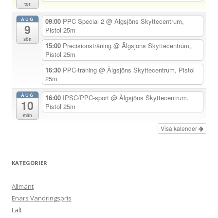
a
tor
v
AUG
09:00
PPC Special 2
@ Älgsjöns Skyttecentrum,
9
Pistol 25m
i
sön
15:00
Precisionsträning
@ Älgsjöns Skyttecentrum,
g
Pistol 25m
e
16:30
PPC-träning
@ Älgsjöns Skyttecentrum, Pistol
r
25m
i
AUG
16:00
IPSC/PPC-sport
@ Älgsjöns Skyttecentrum,
n
10
Pistol 25m
g
mån
Visa kalender
KATEGORIER
Allmänt
Enars Vandringspris
Fält