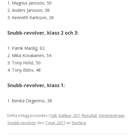
1. Magnus Jansson, 50
2. Anders Jansson, 38
3. Kenneth Karlsson, 26
Snubb-revolver, klass 2 och 3:
1. Patrik Manlig, 62
2. Mika Kovalainen, 54
3. Tony Holst, 50
4. Tony Eklöv, 48
Snubb-revolver, klass 1:
1. Benita Degermo, 38
Detta inlägg postades i
Fält
,
Kaliber .357
,
Resultat
,
Serietävlingar
,
Snubb-revolver
den
7 maj, 2017
av
Sterling
.