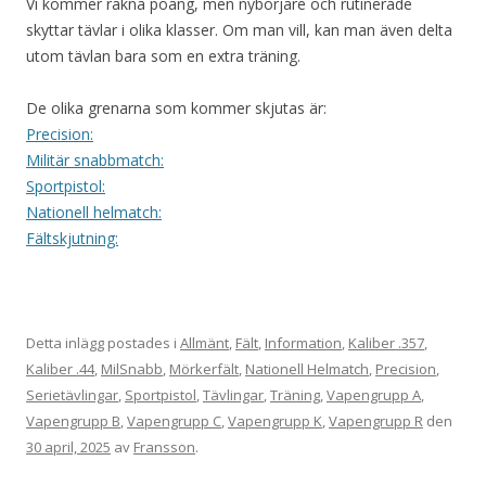
Vi kommer räkna poäng, men nybörjare och rutinerade
skyttar tävlar i olika klasser. Om man vill, kan man även delta
utom tävlan bara som en extra träning.
De olika grenarna som kommer skjutas är:
Precision:
Militär snabbmatch:
Sportpistol:
Nationell helmatch:
Fältskjutning:
Detta inlägg postades i
Allmänt
,
Fält
,
Information
,
Kaliber .357
,
Kaliber .44
,
MilSnabb
,
Mörkerfält
,
Nationell Helmatch
,
Precision
,
Serietävlingar
,
Sportpistol
,
Tävlingar
,
Träning
,
Vapengrupp A
,
Vapengrupp B
,
Vapengrupp C
,
Vapengrupp K
,
Vapengrupp R
den
30 april, 2025
av
Fransson
.