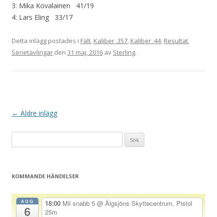
3: Mika Kovalainen 41/19
4: Lars Eling 33/17
Detta inlägg postades i
Fält
,
Kaliber .357
,
Kaliber .44
,
Resultat
,
Serietävlingar
den
31 maj, 2016
av
Sterling
.
I
←
Äldre inlägg
n
Sök
l
efter:
ä
g
KOMMANDE HÄNDELSER
g
s
AUG
18:00
Mil snabb 5
@ Älgsjöns Skyttecentrum, Pistol
6
n
25m