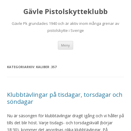
Gävle Pistolskytteklubb
Gävle Pk grundades 1940 och är aktiv inom många grenar av
pistolskytte i Sverige
Hoppa
Meny
till
innehåll
KATEGORIARKIV:
KALIBER .357
Klubbtävlingar på tisdagar, torsdagar och
söndagar
Nu är säsongen för klubbtävlingar dragit igång och vi håller på
tills det blir höst. Varje tisdags- och torsdagskväll (börjar
18:30), kommer det anordnas olika klubbtävlingar. På