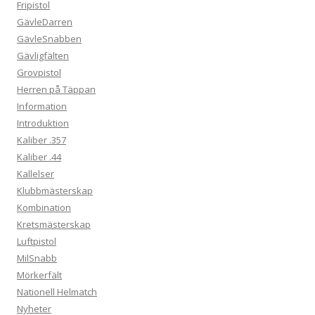
Fripistol
GävleDarren
GävleSnabben
Gävligfälten
Grovpistol
Herren på Täppan
Information
Introduktion
Kaliber .357
Kaliber .44
Kallelser
Klubbmästerskap
Kombination
Kretsmästerskap
Luftpistol
MilSnabb
Mörkerfält
Nationell Helmatch
Nyheter