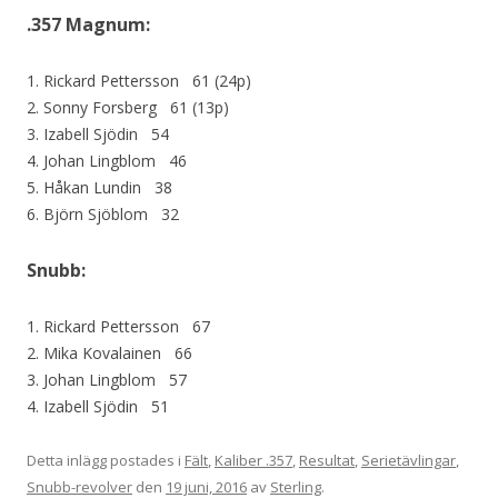
.357 Magnum:
1. Rickard Pettersson 61 (24p)
2. Sonny Forsberg 61 (13p)
3. Izabell Sjödin 54
4. Johan Lingblom 46
5. Håkan Lundin 38
6. Björn Sjöblom 32
Snubb:
1. Rickard Pettersson 67
2. Mika Kovalainen 66
3. Johan Lingblom 57
4. Izabell Sjödin 51
Detta inlägg postades i
Fält
,
Kaliber .357
,
Resultat
,
Serietävlingar
,
Snubb-revolver
den
19 juni, 2016
av
Sterling
.