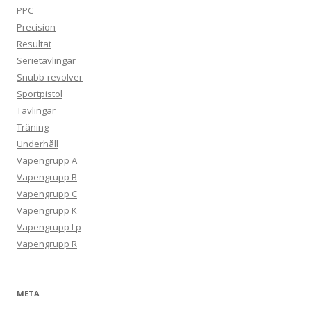
PPC
Precision
Resultat
Serietävlingar
Snubb-revolver
Sportpistol
Tävlingar
Träning
Underhåll
Vapengrupp A
Vapengrupp B
Vapengrupp C
Vapengrupp K
Vapengrupp Lp
Vapengrupp R
META