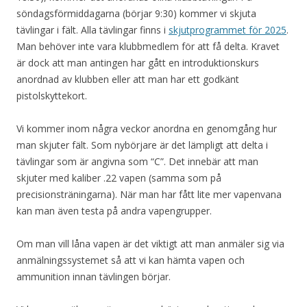
söndagsförmiddagarna (börjar 9:30) kommer vi skjuta
tävlingar i fält. Alla tävlingar finns i
skjutprogrammet för 2025
.
Man behöver inte vara klubbmedlem för att få delta. Kravet
är dock att man antingen har gått en introduktionskurs
anordnad av klubben eller att man har ett godkänt
pistolskyttekort.
Vi kommer inom några veckor anordna en genomgång hur
man skjuter fält. Som nybörjare är det lämpligt att delta i
tävlingar som är angivna som “C”. Det innebär att man
skjuter med kaliber .22 vapen (samma som på
precisionsträningarna). När man har fått lite mer vapenvana
kan man även testa på andra vapengrupper.
Om man vill låna vapen är det viktigt att man anmäler sig via
anmälningssystemet så att vi kan hämta vapen och
ammunition innan tävlingen börjar.