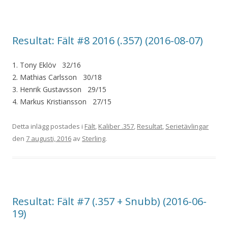
Resultat: Fält #8 2016 (.357) (2016-08-07)
1. Tony Eklöv 32/16
2. Mathias Carlsson 30/18
3. Henrik Gustavsson 29/15
4. Markus Kristiansson 27/15
Detta inlägg postades i
Fält
,
Kaliber .357
,
Resultat
,
Serietävlingar
den
7 augusti, 2016
av
Sterling
.
Resultat: Fält #7 (.357 + Snubb) (2016-06-
19)