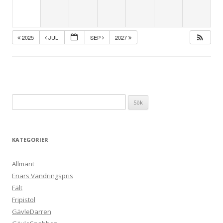
2025
JUL
SEP
2027
Sök
efter:
KATEGORIER
Allmänt
Enars Vandringspris
Fält
Fripistol
GävleDarren