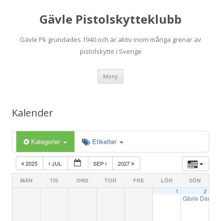
Gävle Pistolskytteklubb
Gävle Pk grundades 1940 och är aktiv inom många grenar av
pistolskytte i Sverige
Hoppa
Meny
till
innehåll
Kalender
Kategorier
Etiketter
2025
JUL
SEP
2027
MÅN
TIS
ONS
TOR
FRE
LÖR
SÖN
1
2
Gävle Darren