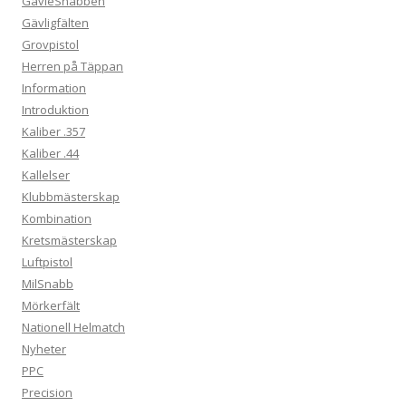
GävleSnabben
Gävligfälten
Grovpistol
Herren på Täppan
Information
Introduktion
Kaliber .357
Kaliber .44
Kallelser
Klubbmästerskap
Kombination
Kretsmästerskap
Luftpistol
MilSnabb
Mörkerfält
Nationell Helmatch
Nyheter
PPC
Precision