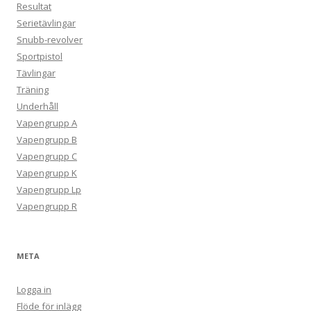
Resultat
Serietävlingar
Snubb-revolver
Sportpistol
Tävlingar
Träning
Underhåll
Vapengrupp A
Vapengrupp B
Vapengrupp C
Vapengrupp K
Vapengrupp Lp
Vapengrupp R
META
Logga in
Flöde för inlägg