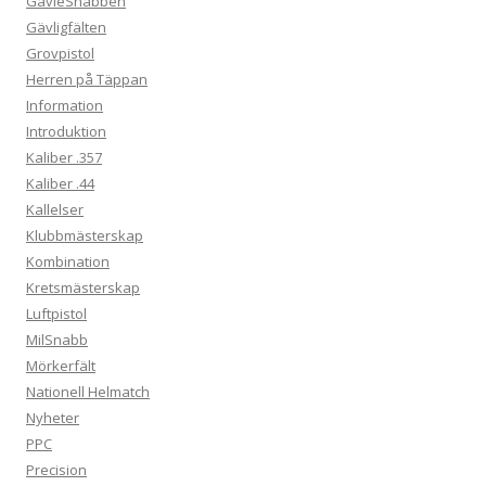
GävleSnabben
Gävligfälten
Grovpistol
Herren på Täppan
Information
Introduktion
Kaliber .357
Kaliber .44
Kallelser
Klubbmästerskap
Kombination
Kretsmästerskap
Luftpistol
MilSnabb
Mörkerfält
Nationell Helmatch
Nyheter
PPC
Precision