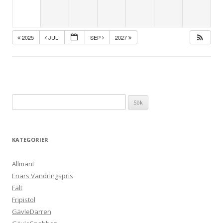
2025
JUL
SEP
2027
Sök
efter:
KATEGORIER
Allmänt
Enars Vandringspris
Fält
Fripistol
GävleDarren