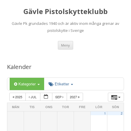
Gävle Pistolskytteklubb
Gävle Pk grundades 1940 och är aktiv inom många grenar av
pistolskytte i Sverige
Hoppa
Meny
till
innehåll
Kalender
Kategorier
Etiketter
2025
JUL
SEP
2027
MÅN
TIS
ONS
TOR
FRE
LÖR
SÖN
1
2