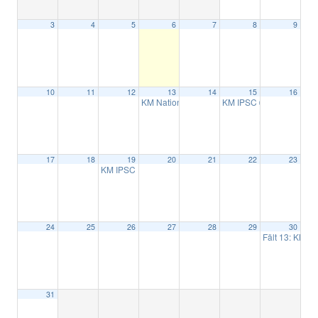
3
4
5
6
7
8
9
10
11
12
13
14
15
16
KM Nationell helmatch
KM IPSC
18:00
08:00
17
18
19
20
21
22
23
KM IPSC Handgun
15:00
24
25
26
27
28
29
30
Fält 13: KM .
31