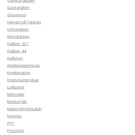
GävleSnabben
Gävligfälten
Grovpistol
Herren på Täppan
Information
Introduktion
Kaliber .357
Kaliber .44
Kallelser
Klubbmästerskap
Kombination
Kretsmästerskap
Luftpistol
MilSnabb
Mörkerfält
Nationell Helmatch
Nyheter
PPC
Precision