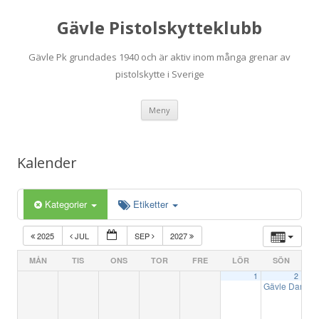
Gävle Pistolskytteklubb
Gävle Pk grundades 1940 och är aktiv inom många grenar av
pistolskytte i Sverige
Hoppa
Meny
till
innehåll
Kalender
Kategorier
Etiketter
2025
JUL
SEP
2027
MÅN
TIS
ONS
TOR
FRE
LÖR
SÖN
1
2
Gävle Darren