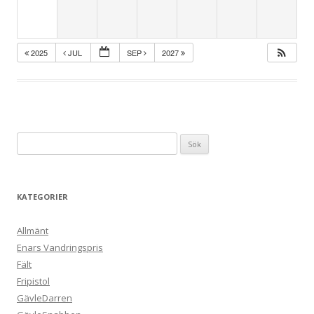
2025
JUL
SEP
2027
Sök
efter:
KATEGORIER
Allmänt
Enars Vandringspris
Fält
Fripistol
GävleDarren