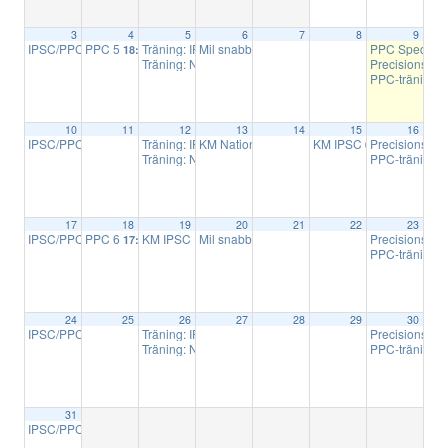
3
4
5
6
7
8
9
IPSC/PPC-sport
PPC 5
Träning: IPSC & PPC-sport
Mil snabb 5
PPC Special 
16:00
18:00
18:00
16:00
Träning: Nationelltskytte
Precisionsträ
16:00
PPC-träning
1
10
11
12
13
14
15
16
IPSC/PPC-sport
Träning: IPSC & PPC-sport
KM Nationell helmatch
KM IPSC
Precisionsträ
16:00
16:00
18:00
08:00
Träning: Nationelltskytte
PPC-träning
16:00
1
17
18
19
20
21
22
23
IPSC/PPC-sport
PPC 6
KM IPSC Handgun
Mil snabb 6
Precisionsträ
16:00
17:30
15:00
17:30
PPC-träning
1
24
25
26
27
28
29
30
IPSC/PPC-sport
Träning: IPSC & PPC-sport
Precisionsträ
16:00
16:00
Träning: Nationelltskytte
PPC-träning
16:00
1
31
IPSC/PPC-sport
16:00