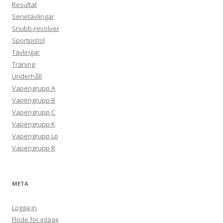
Resultat
Serietävlingar
Snubb-revolver
Sportpistol
Tävlingar
Träning
Underhåll
Vapengrupp A
Vapengrupp B
Vapengrupp C
Vapengrupp K
Vapengrupp Lp
Vapengrupp R
META
Logga in
Flöde för inlägg