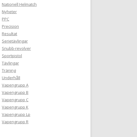
Nationell Helmatch
Nyheter
PPC
Precision
Resultat
Serietävlingar
Snubb-revolver
Sportpistol
Tävlingar
Träning
Underhåll
Vapengrupp A
Vapengrupp B
Vapengrupp C
Vapengrupp K
Vapengrupp Lp
Vapengrupp R