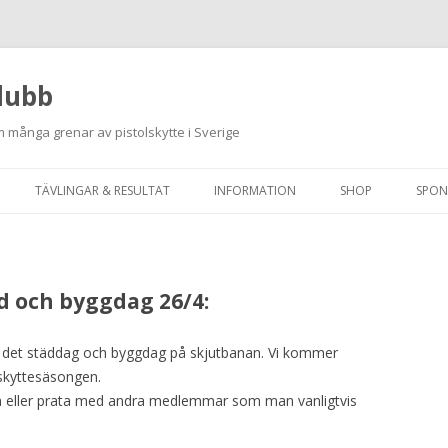
lubb
 många grenar av pistolskytte i Sverige
Hoppa
till
TÄVLINGAR & RESULTAT
INFORMATION
SHOP
SPON
innehåll
ANMÄLAN ON-LINE
ORDNINGSREGLER
SKJUTPROGRAM 2026
INTEGRITETSPOLICY
 och byggdag 26/4:
RUTINER FÖR SKJUTLEDARE
är det städdag och byggdag på skjutbanan. Vi kommer
FÄLTSKYTTE
skyttesäsongen.
VAPENLICENS &
möta eller prata med andra medlemmar som man vanligtvis
FÖRENINGSINTYG