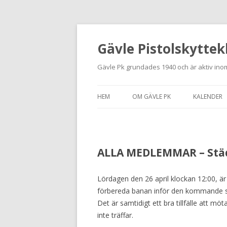
Gävle Pistolskyttek
Gävle Pk grundades 1940 och är aktiv inom
HEM
OM GÄVLE PK
KALENDER
HITTA HIT
NYBÖRJARE
ALLA MEDLEMMAR – Städ
MEDLEMSANSÖKAN
Lördagen den 26 april klockan 12:00, 
KONTAKT
förbereda banan inför den kommande 
STADGAR
Det är samtidigt ett bra tillfälle att 
inte träffar.