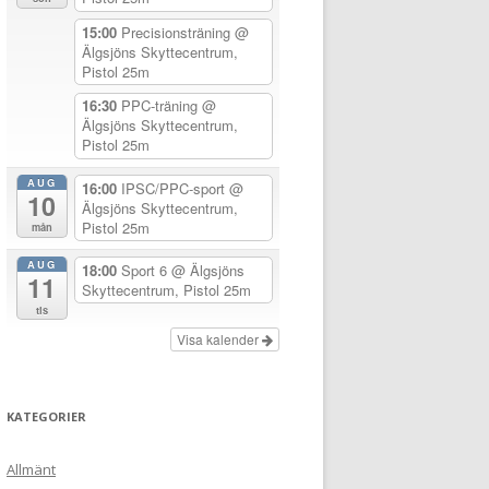
15:00
Precisionsträning
@
Älgsjöns Skyttecentrum,
Pistol 25m
16:30
PPC-träning
@
Älgsjöns Skyttecentrum,
Pistol 25m
AUG
16:00
IPSC/PPC-sport
@
10
Älgsjöns Skyttecentrum,
Pistol 25m
mån
AUG
18:00
Sport 6
@ Älgsjöns
11
Skyttecentrum, Pistol 25m
tis
Visa kalender
KATEGORIER
Allmänt