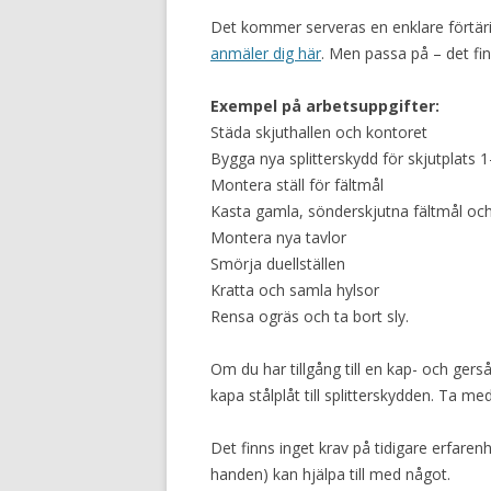
Det kommer serveras en enklare förtäri
anmäler dig här
. Men passa på – det fin
Exempel på arbetsuppgifter:
Städa skjuthallen och kontoret
Bygga nya splitterskydd för skjutplats 1
Montera ställ för fältmål
Kasta gamla, sönderskjutna fältmål och
Montera nya tavlor
Smörja duellställen
Kratta och samla hylsor
Rensa ogräs och ta bort sly.
Om du har tillgång till en kap- och gers
kapa stålplåt till splitterskydden. Ta m
Det finns inget krav på tidigare erfare
handen) kan hjälpa till med något.