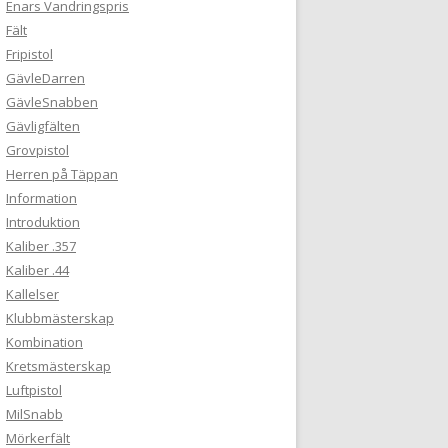
Enars Vandringspris
Fält
Fripistol
GävleDarren
GävleSnabben
Gävligfälten
Grovpistol
Herren på Täppan
Information
Introduktion
Kaliber .357
Kaliber .44
Kallelser
Klubbmästerskap
Kombination
Kretsmästerskap
Luftpistol
MilSnabb
Mörkerfält