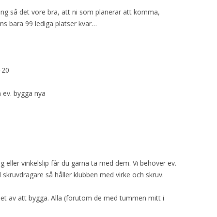
VAPENGRUPP K
ng så det vore bra, att ni som planerar att komma,
ns bara 99 lediga platser kvar…
MILJÖAMMUNITION?
BRA ATT HA LÄNKAR – VAPEN MM
-20
 ev. bygga nya
åg eller vinkelslip får du gärna ta med dem. Vi behöver ev.
ed skruvdragare så håller klubben med virke och skruv.
nhet av att bygga. Alla (förutom de med tummen mitt i