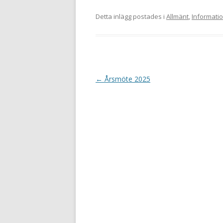
Detta inlägg postades i
Allmänt
,
Informati
I
←
Årsmöte 2025
n
l
ä
g
g
s
n
a
v
i