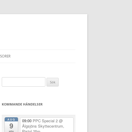
SORER
Sök
efter:
KOMMANDE HÄNDELSER
AUG
09:00
PPC Special 2
@
9
Älgsjöns Skyttecentrum,
Pistol 25m
sön