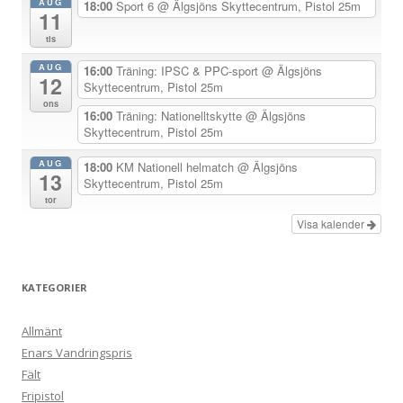
AUG
i
18:00
Sport 6
@ Älgsjöns Skyttecentrum, Pistol 25m
11
g
tis
e
AUG
16:00
Träning: IPSC & PPC-sport
@ Älgsjöns
r
12
Skyttecentrum, Pistol 25m
i
ons
16:00
Träning: Nationelltskytte
@ Älgsjöns
n
Skyttecentrum, Pistol 25m
g
AUG
18:00
KM Nationell helmatch
@ Älgsjöns
13
Skyttecentrum, Pistol 25m
tor
Visa kalender
KATEGORIER
Allmänt
Enars Vandringspris
Fält
Fripistol