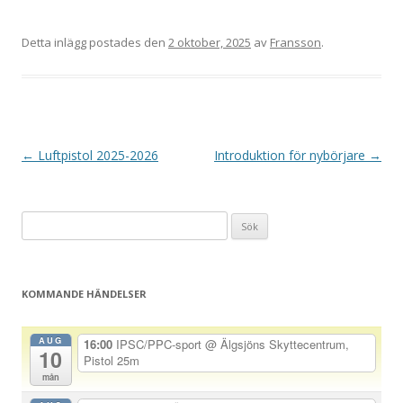
Detta inlägg postades den
2 oktober, 2025
av
Fransson
.
I
←
Luftpistol 2025-2026
Introduktion för nybörjare
→
n
l
Sök
ä
efter:
g
g
KOMMANDE HÄNDELSER
s
n
AUG
16:00
IPSC/PPC-sport
@ Älgsjöns Skyttecentrum,
10
a
Pistol 25m
mån
v