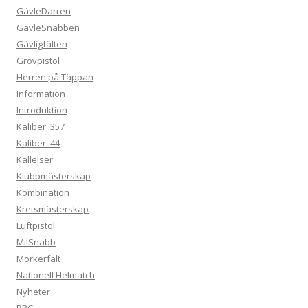
GävleDarren
GävleSnabben
Gävligfälten
Grovpistol
Herren på Täppan
Information
Introduktion
Kaliber .357
Kaliber .44
Kallelser
Klubbmästerskap
Kombination
Kretsmästerskap
Luftpistol
MilSnabb
Mörkerfält
Nationell Helmatch
Nyheter