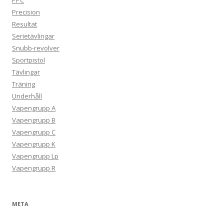
PPC
Precision
Resultat
Serietävlingar
Snubb-revolver
Sportpistol
Tävlingar
Träning
Underhåll
Vapengrupp A
Vapengrupp B
Vapengrupp C
Vapengrupp K
Vapengrupp Lp
Vapengrupp R
META