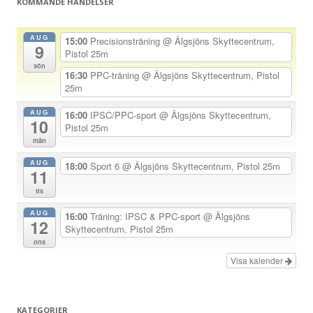
KOMMANDE HÄNDELSER
s
n
AUG
15:00
Precisionsträning
@ Älgsjöns Skyttecentrum,
9
a
Pistol 25m
sön
v
16:30
PPC-träning
@ Älgsjöns Skyttecentrum, Pistol
25m
i
g
AUG
16:00
IPSC/PPC-sport
@ Älgsjöns Skyttecentrum,
10
Pistol 25m
e
mån
r
AUG
18:00
Sport 6
@ Älgsjöns Skyttecentrum, Pistol 25m
i
11
n
tis
g
AUG
16:00
Träning: IPSC & PPC-sport
@ Älgsjöns
12
Skyttecentrum, Pistol 25m
ons
Visa kalender
KATEGORIER