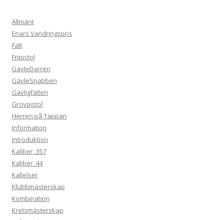
Allmänt
Enars Vandringspris
Fält
Fripistol
GävleDarren
GävleSnabben
Gävligfälten
Grovpistol
Herren på Täppan
Information
Introduktion
Kaliber .357
Kaliber .44
Kallelser
Klubbmästerskap
Kombination
Kretsmästerskap