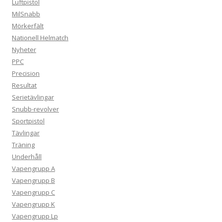
Luftpistol
MilSnabb
Mörkerfält
Nationell Helmatch
Nyheter
PPC
Precision
Resultat
Serietävlingar
Snubb-revolver
Sportpistol
Tävlingar
Träning
Underhåll
Vapengrupp A
Vapengrupp B
Vapengrupp C
Vapengrupp K
Vapengrupp Lp