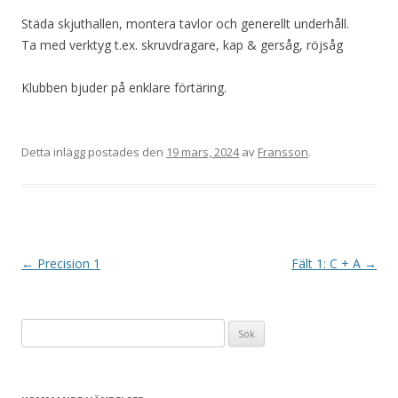
Städa skjuthallen, montera tavlor och generellt underhåll.
Ta med verktyg t.ex. skruvdragare, kap & gersåg, röjsåg
Klubben bjuder på enklare förtäring.
Detta inlägg postades den
19 mars, 2024
av
Fransson
.
I
←
Precision 1
Fält 1: C + A
→
n
l
Sök
ä
efter:
g
g