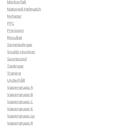
Mörkerfält
Nationell Helmatch
Nyheter
PPC
Precision
Resultat
Serietävlingar
Snubb-revolver
Sportpistol
Tävlingar
Träning
Underhåll
Vapengrupp A
Vapengrupp B
Vapengrupp C
Vapengrupp K
Vapengrupp Lp
Vapengrupp R