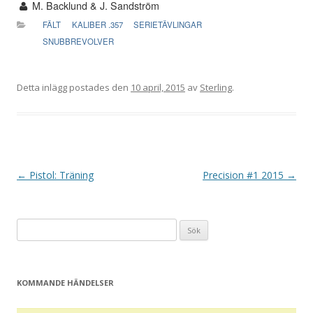
M. Backlund & J. Sandström
FÄLT
KALIBER .357
SERIETÄVLINGAR
SNUBBREVOLVER
Detta inlägg postades den
10 april, 2015
av
Sterling
.
I
←
Pistol: Träning
Precision #1 2015
→
n
l
Sök
ä
efter:
g
g
KOMMANDE HÄNDELSER
s
n