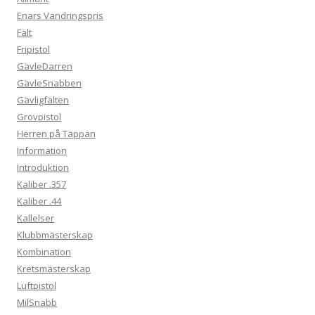
Enars Vandringspris
Fält
Fripistol
GävleDarren
GävleSnabben
Gävligfälten
Grovpistol
Herren på Täppan
Information
Introduktion
Kaliber .357
Kaliber .44
Kallelser
Klubbmästerskap
Kombination
Kretsmästerskap
Luftpistol
MilSnabb