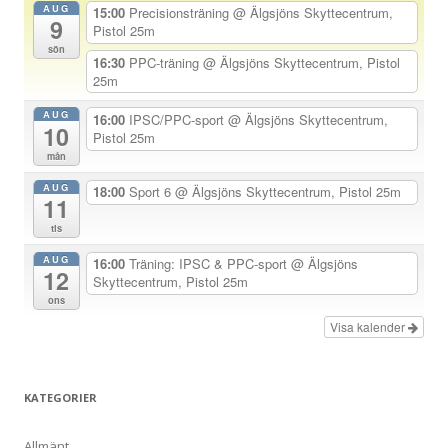
AUG
15:00
Precisionsträning
@ Älgsjöns Skyttecentrum,
9
a
Pistol 25m
sön
v
16:30
PPC-träning
@ Älgsjöns Skyttecentrum, Pistol
25m
i
g
AUG
16:00
IPSC/PPC-sport
@ Älgsjöns Skyttecentrum,
10
Pistol 25m
e
mån
r
AUG
18:00
Sport 6
@ Älgsjöns Skyttecentrum, Pistol 25m
i
11
n
tis
g
AUG
16:00
Träning: IPSC & PPC-sport
@ Älgsjöns
12
Skyttecentrum, Pistol 25m
ons
Visa kalender
KATEGORIER
Allmänt