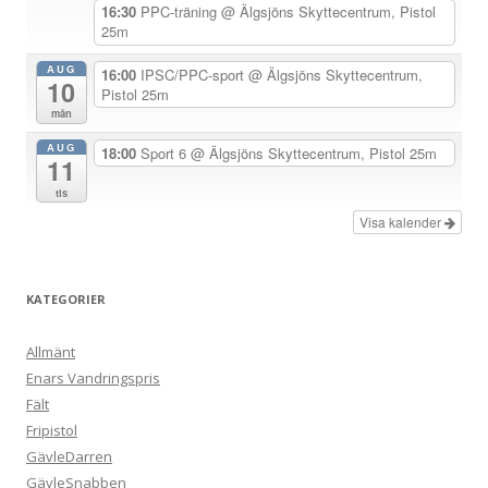
i
16:30
PPC-träning
@ Älgsjöns Skyttecentrum, Pistol
25m
g
e
AUG
16:00
IPSC/PPC-sport
@ Älgsjöns Skyttecentrum,
10
Pistol 25m
r
mån
i
AUG
18:00
Sport 6
@ Älgsjöns Skyttecentrum, Pistol 25m
n
11
g
tis
Visa kalender
KATEGORIER
Allmänt
Enars Vandringspris
Fält
Fripistol
GävleDarren
GävleSnabben