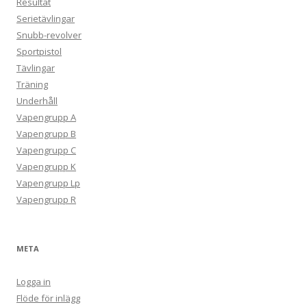
Resultat
Serietävlingar
Snubb-revolver
Sportpistol
Tävlingar
Träning
Underhåll
Vapengrupp A
Vapengrupp B
Vapengrupp C
Vapengrupp K
Vapengrupp Lp
Vapengrupp R
META
Logga in
Flöde för inlägg