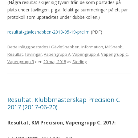
(Några resultat skiljer sig tyvärr från de som postades på
plats under tävlingen, p.g.a. felaktiga summeringar på ett par
protokoll som upptäcktes under dubbelkollen.)
resultat-gävlesnabben-2018-05-19-prelim
(PDF)
Detta inlägg postades i
GävleSnabben
,
Information
,
MilSnabb
,
Resultat
,
Tävlingar
,
Vapengrupp A
,
Vapengrupp B
,
Vapengrupp C
,
Vapengrupp R
den
20 maj, 2018
av
Sterling
.
Resultat: Klubbmästerskap Precision C
2017 (2017-06-20)
Resultat, KM Precision, Vapengrupp C, 2017: