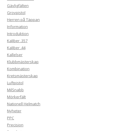
Gävligfälten
Grovpistol
Herren på Täppan
Information
Introduktion
Kaliber .357
Kaliber .44
Kallelser
Klubbmästerskap
Kombination
Kretsmästerskap
Luftpistol
MilSnabb
Mörkerfält
Nationell Helmatch
Nyheter
PPC
Precision