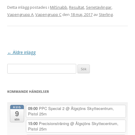
Detta inlägg postades i
MilSnabb
,
Resultat
,
Serietävlingar
,
Vapengrupp A
,
Vapengrupp C
den
18 maj, 2017
av
Sterling
.
I
←
Äldre inlägg
n
Sök
l
efter:
ä
g
KOMMANDE HÄNDELSER
g
s
AUG
09:00
PPC Special 2
@ Älgsjöns Skyttecentrum,
9
n
Pistol 25m
a
sön
15:00
Precisionsträning
@ Älgsjöns Skyttecentrum,
v
Pistol 25m