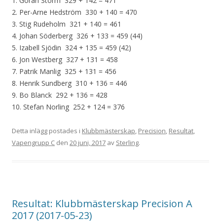
1. Göran Storm 329 + 142 = 471
2. Per-Arne Hedström 330 + 140 = 470
3. Stig Rudeholm 321 + 140 = 461
4. Johan Söderberg 326 + 133 = 459 (44)
5. Izabell Sjödin 324 + 135 = 459 (42)
6. Jon Westberg 327 + 131 = 458
7. Patrik Manlig 325 + 131 = 456
8. Henrik Sundberg 310 + 136 = 446
9. Bo Blanck 292 + 136 = 428
10. Stefan Norling 252 + 124 = 376
Detta inlägg postades i
Klubbmästerskap
,
Precision
,
Resultat
,
Vapengrupp C
den
20 juni, 2017
av
Sterling
.
Resultat: Klubbmästerskap Precision A
2017 (2017-05-23)