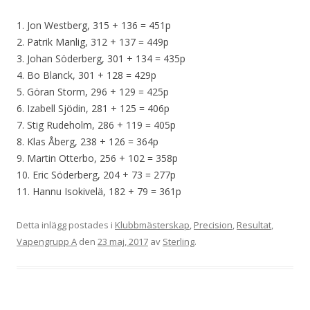
1. Jon Westberg, 315 + 136 = 451p
2. Patrik Manlig, 312 + 137 = 449p
3. Johan Söderberg, 301 + 134 = 435p
4. Bo Blanck, 301 + 128 = 429p
5. Göran Storm, 296 + 129 = 425p
6. Izabell Sjödin, 281 + 125 = 406p
7. Stig Rudeholm, 286 + 119 = 405p
8. Klas Åberg, 238 + 126 = 364p
9. Martin Otterbo, 256 + 102 = 358p
10. Eric Söderberg, 204 + 73 = 277p
11. Hannu Isokivelä, 182 + 79 = 361p
Detta inlägg postades i
Klubbmästerskap
,
Precision
,
Resultat
,
Vapengrupp A
den
23 maj, 2017
av
Sterling
.