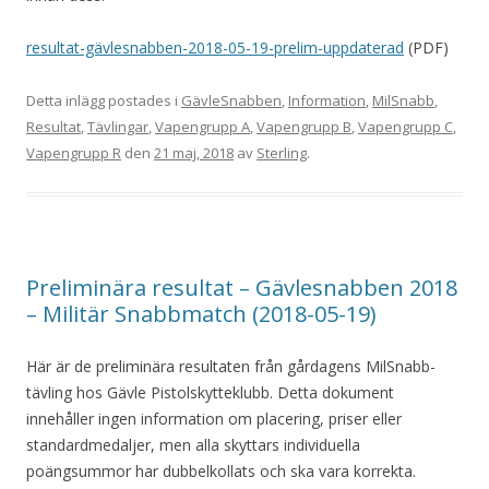
resultat-gävlesnabben-2018-05-19-prelim-uppdaterad
(PDF)
Detta inlägg postades i
GävleSnabben
,
Information
,
MilSnabb
,
Resultat
,
Tävlingar
,
Vapengrupp A
,
Vapengrupp B
,
Vapengrupp C
,
Vapengrupp R
den
21 maj, 2018
av
Sterling
.
Preliminära resultat – Gävlesnabben 2018
– Militär Snabbmatch (2018-05-19)
Här är de preliminära resultaten från gårdagens MilSnabb-
tävling hos Gävle Pistolskytteklubb. Detta dokument
innehåller ingen information om placering, priser eller
standardmedaljer, men alla skyttars individuella
poängsummor har dubbelkollats och ska vara korrekta.