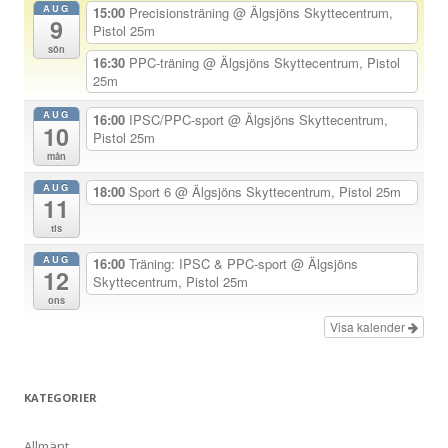
AUG
15:00
Precisionsträning
@ Älgsjöns Skyttecentrum,
9
a
Pistol 25m
sön
v
16:30
PPC-träning
@ Älgsjöns Skyttecentrum, Pistol
25m
i
g
AUG
16:00
IPSC/PPC-sport
@ Älgsjöns Skyttecentrum,
10
Pistol 25m
e
mån
r
AUG
18:00
Sport 6
@ Älgsjöns Skyttecentrum, Pistol 25m
i
11
n
tis
g
AUG
16:00
Träning: IPSC & PPC-sport
@ Älgsjöns
12
Skyttecentrum, Pistol 25m
ons
Visa kalender
KATEGORIER
Allmänt