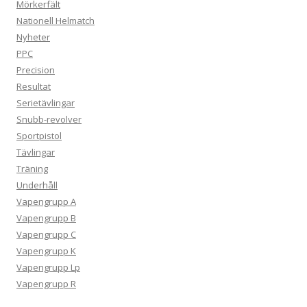
Mörkerfält
Nationell Helmatch
Nyheter
PPC
Precision
Resultat
Serietävlingar
Snubb-revolver
Sportpistol
Tävlingar
Träning
Underhåll
Vapengrupp A
Vapengrupp B
Vapengrupp C
Vapengrupp K
Vapengrupp Lp
Vapengrupp R