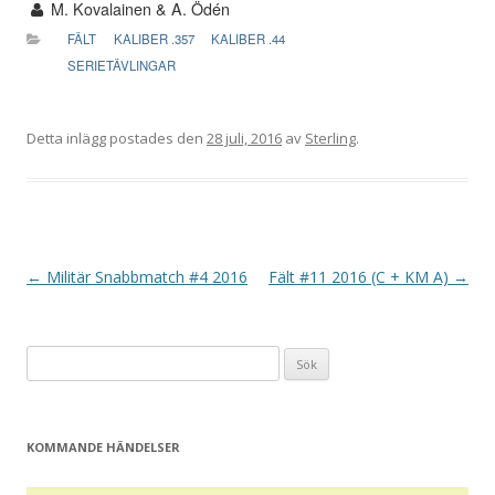
M. Kovalainen & A. Ödén
FÄLT
KALIBER .357
KALIBER .44
SERIETÄVLINGAR
Detta inlägg postades den
28 juli, 2016
av
Sterling
.
I
←
Militär Snabbmatch #4 2016
Fält #11 2016 (C + KM A)
→
n
l
Sök
ä
efter:
g
g
KOMMANDE HÄNDELSER
s
n