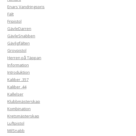
Enars Vandringspris
Fält
Fripistol
GävleDarren
GävleSnabben
Gävligfälten
Grovpistol
Herren på Täppan
Information
Introduktion
Kaliber .357
Kaliber .44
Kallelser
Klubbmästerskap
Kombination
Kretsmästerskap
Luftpistol
MilSnabb