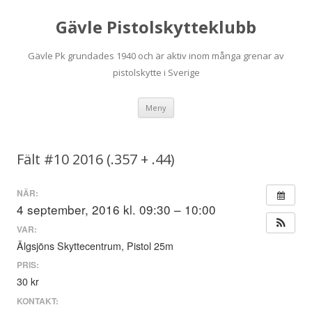
Gävle Pistolskytteklubb
Gävle Pk grundades 1940 och är aktiv inom många grenar av
pistolskytte i Sverige
Hoppa
Meny
till
innehåll
Fält #10 2016 (.357 + .44)
NÄR:
4 september, 2016 kl. 09:30 – 10:00
VAR:
Älgsjöns Skyttecentrum, Pistol 25m
PRIS:
30 kr
KONTAKT: