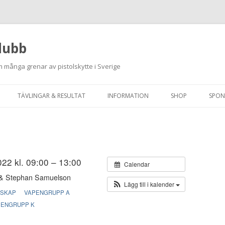
lubb
 många grenar av pistolskytte i Sverige
Hoppa
till
TÄVLINGAR & RESULTAT
INFORMATION
SHOP
SPON
innehåll
ANMÄLAN ON-LINE
ORDNINGSREGLER
SKJUTPROGRAM 2026
INTEGRITETSPOLICY
RUTINER FÖR SKJUTLEDARE
22 kl. 09:00 – 13:00
Calendar
& Stephan Samuelson
FÄLTSKYTTE
Lägg till i kalender
RSKAP
VAPENGRUPP A
VAPENLICENS &
PENGRUPP K
FÖRENINGSINTYG