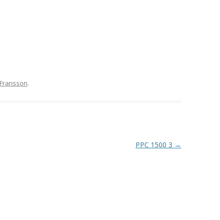
VAPENGRUPP K
MILJÖAMMUNITION?
BRA ATT HA LÄNKAR – VAPEN MM
Fransson
.
PPC 1500 3
→