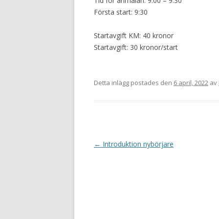
Tid för anmälan: 9:00 – 9:30
Första start: 9:30
Startavgift KM: 40 kronor
Startavgift: 30 kronor/start
Detta inlägg postades den
6 april, 2022
av
I
←
Introduktion nybörjare
n
l
ä
g
g