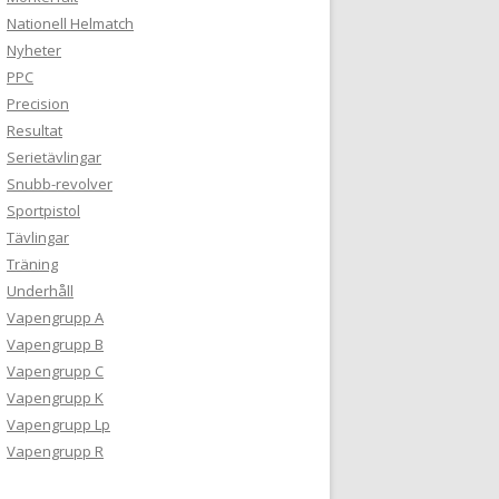
Nationell Helmatch
Nyheter
PPC
Precision
Resultat
Serietävlingar
Snubb-revolver
Sportpistol
Tävlingar
Träning
Underhåll
Vapengrupp A
Vapengrupp B
Vapengrupp C
Vapengrupp K
Vapengrupp Lp
Vapengrupp R