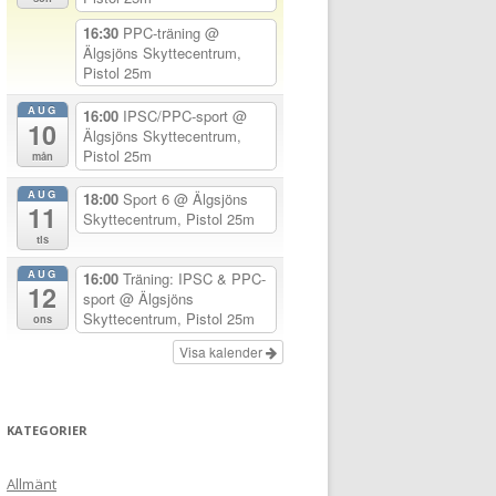
16:30
PPC-träning
@
Älgsjöns Skyttecentrum,
Pistol 25m
AUG
16:00
IPSC/PPC-sport
@
10
Älgsjöns Skyttecentrum,
Pistol 25m
mån
AUG
18:00
Sport 6
@ Älgsjöns
11
Skyttecentrum, Pistol 25m
tis
AUG
16:00
Träning: IPSC & PPC-
12
sport
@ Älgsjöns
Skyttecentrum, Pistol 25m
ons
Visa kalender
KATEGORIER
Allmänt