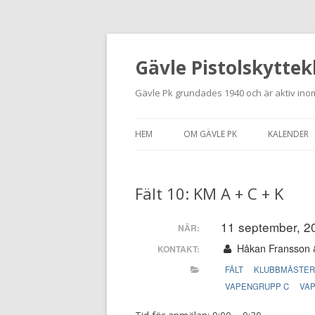
Gävle Pistolskyttek
Gävle Pk grundades 1940 och är aktiv inom
HEM
OM GÄVLE PK
KALENDER
HITTA HIT
Fält 10: KM A + C + K
NYBÖRJARE
MEDLEMSANSÖKAN
11 september, 20
NÄR:
Håkan Fransson 
KONTAKT:
KONTAKT
FÄLT
KLUBBMÄSTE
STADGAR
VAPENGRUPP C
VA