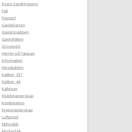
Enars Vandringspris
Fält
Fripistol
GävleDarren
GävleSnabben
Gävligfälten
Grovpistol
Herren på Täppan
Information
Introduktion
Kaliber .357
Kaliber .44
Kallelser
Klubbmästerskap
Kombination
Kretsmästerskap
Luftpistol
MilSnabb
Mörkerfält