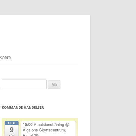
SORER
Sök
efter:
KOMMANDE HÄNDELSER
AUG
15:00
Precisionsträning
@
9
Älgsjöns Skyttecentrum,
Pistol 25m
sön