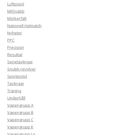
Luftpistol
MilSnabb
Mörkerfält
Nationell Helmatch
Nyheter
PPC
Precision
Resultat
Serietävlingar
Snubb-revolver
Sportpistol
Tävlingar
Träning
Underhåll
Vapengrupp A
Vapengrupp B
Vapengrupp C
Vapengrupp K
Vapengrupp Lp