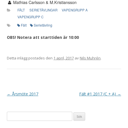
Mathias Carlsson & M.Kristiansson
FÄLT
SERIETÄVLINGAR
VAPENGRUPP A
VAPENGRUPP C
Fält
Serietävling
OBS! Notera att starttiden är 10:00
Detta inlägg postades den
1 april, 2017
av
Nils Muhrén
.
I
←
Årsmöte 2017
Fält #1 2017 (C + A)
→
n
l
Sök
ä
efter:
g