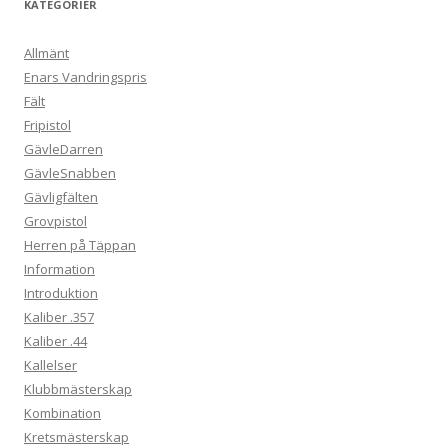
KATEGORIER
Allmänt
Enars Vandringspris
Fält
Fripistol
GävleDarren
GävleSnabben
Gävligfälten
Grovpistol
Herren på Täppan
Information
Introduktion
Kaliber .357
Kaliber .44
Kallelser
Klubbmästerskap
Kombination
Kretsmästerskap