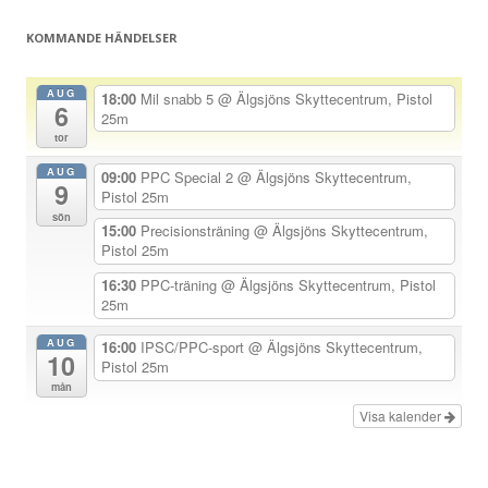
g
KOMMANDE HÄNDELSER
s
n
AUG
18:00
Mil snabb 5
@ Älgsjöns Skyttecentrum, Pistol
6
a
25m
tor
v
AUG
i
09:00
PPC Special 2
@ Älgsjöns Skyttecentrum,
9
Pistol 25m
g
sön
15:00
Precisionsträning
@ Älgsjöns Skyttecentrum,
e
Pistol 25m
r
16:30
PPC-träning
@ Älgsjöns Skyttecentrum, Pistol
i
25m
n
AUG
16:00
IPSC/PPC-sport
@ Älgsjöns Skyttecentrum,
g
10
Pistol 25m
mån
Visa kalender