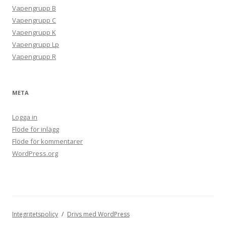
Vapengrupp B
Vapengrupp C
Vapengrupp K
Vapengrupp Lp
Vapengrupp R
META
Logga in
Flöde för inlägg
Flöde för kommentarer
WordPress.org
Integritetspolicy
Drivs med WordPress