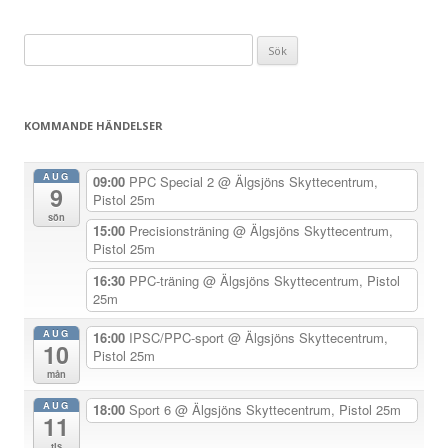
ä
Sök
g
efter:
g
s
KOMMANDE HÄNDELSER
n
a
AUG
09:00
PPC Special 2
@ Älgsjöns Skyttecentrum,
9
v
Pistol 25m
sön
i
15:00
Precisionsträning
@ Älgsjöns Skyttecentrum,
Pistol 25m
g
e
16:30
PPC-träning
@ Älgsjöns Skyttecentrum, Pistol
25m
r
i
AUG
16:00
IPSC/PPC-sport
@ Älgsjöns Skyttecentrum,
10
Pistol 25m
n
mån
g
AUG
18:00
Sport 6
@ Älgsjöns Skyttecentrum, Pistol 25m
11
tis