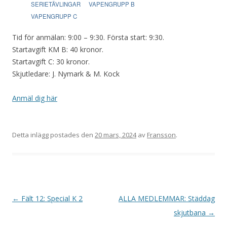
SERIETÄVLINGAR
VAPENGRUPP B
VAPENGRUPP C
Tid för anmälan: 9:00 – 9:30. Första start: 9:30.
Startavgift KM B: 40 kronor.
Startavgift C: 30 kronor.
Skjutledare: J. Nymark & M. Kock
Anmäl dig här
Detta inlägg postades den
20 mars, 2024
av
Fransson
.
I
←
Fält 12: Special K 2
ALLA MEDLEMMAR: Städdag
n
skjutbana
→
l