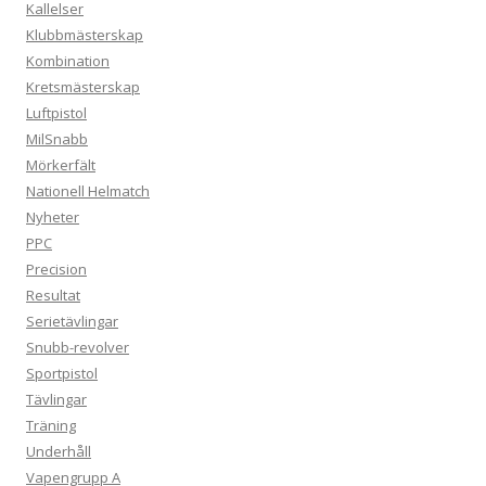
Kallelser
Klubbmästerskap
Kombination
Kretsmästerskap
Luftpistol
MilSnabb
Mörkerfält
Nationell Helmatch
Nyheter
PPC
Precision
Resultat
Serietävlingar
Snubb-revolver
Sportpistol
Tävlingar
Träning
Underhåll
Vapengrupp A