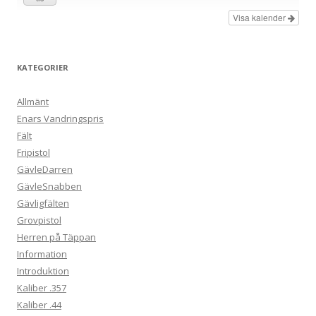
Visa kalender
KATEGORIER
Allmänt
Enars Vandringspris
Fält
Fripistol
GävleDarren
GävleSnabben
Gävligfälten
Grovpistol
Herren på Täppan
Information
Introduktion
Kaliber .357
Kaliber .44