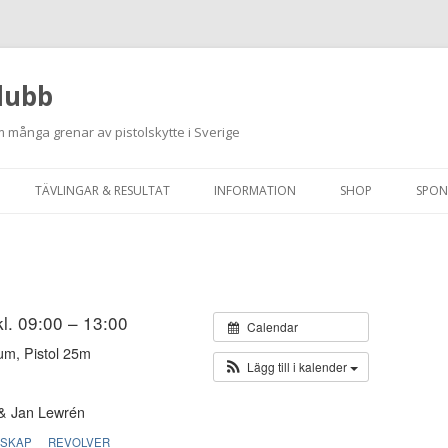
lubb
 många grenar av pistolskytte i Sverige
Hoppa
till
TÄVLINGAR & RESULTAT
INFORMATION
SHOP
SPON
innehåll
ANMÄLAN ON-LINE
ORDNINGSREGLER
SKJUTPROGRAM 2026
INTEGRITETSPOLICY
RUTINER FÖR SKJUTLEDARE
kl. 09:00 – 13:00
Calendar
um, Pistol 25m
FÄLTSKYTTE
Lägg till i kalender
VAPENLICENS &
& Jan Lewrén
FÖRENINGSINTYG
RSKAP
REVOLVER