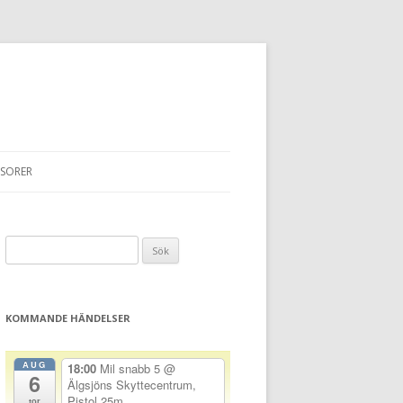
SORER
Sök
efter:
KOMMANDE HÄNDELSER
AUG
18:00
Mil snabb 5
@
6
Älgsjöns Skyttecentrum,
Pistol 25m
tor