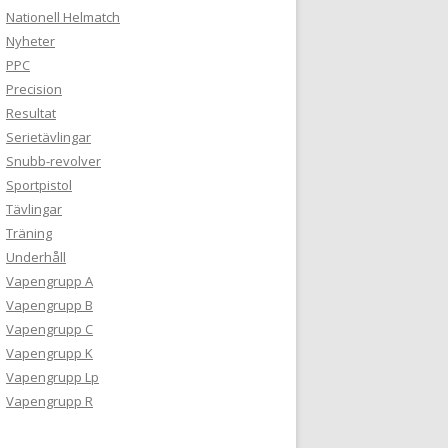
Nationell Helmatch
Nyheter
PPC
Precision
Resultat
Serietävlingar
Snubb-revolver
Sportpistol
Tävlingar
Träning
Underhåll
Vapengrupp A
Vapengrupp B
Vapengrupp C
Vapengrupp K
Vapengrupp Lp
Vapengrupp R