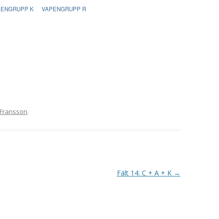
VAPENGRUPP K
PENGRUPP K
VAPENGRUPP R
MILJÖAMMUNITION?
BRA ATT HA LÄNKAR – VAPEN MM
Fransson
.
Fält 14: C + A + K
→