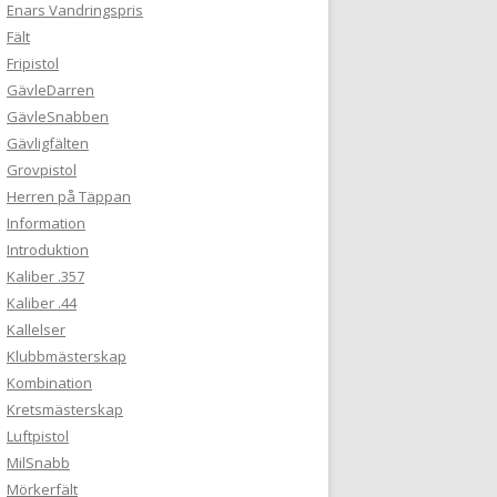
Enars Vandringspris
Fält
Fripistol
GävleDarren
GävleSnabben
Gävligfälten
Grovpistol
Herren på Täppan
Information
Introduktion
Kaliber .357
Kaliber .44
Kallelser
Klubbmästerskap
Kombination
Kretsmästerskap
Luftpistol
MilSnabb
Mörkerfält