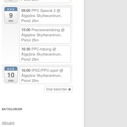
AUG
09:00
PPC Special 2
@
9
Älgsjöns Skyttecentrum,
Pistol 25m
sön
15:00
Precisionsträning
@
Älgsjöns Skyttecentrum,
Pistol 25m
16:30
PPC-träning
@
Älgsjöns Skyttecentrum,
Pistol 25m
AUG
16:00
IPSC/PPC-sport
@
10
Älgsjöns Skyttecentrum,
Pistol 25m
mån
Visa kalender
KATEGORIER
Allmänt