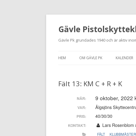
Gävle Pistolskyttek
Gävle Pk grundades 1940 och är aktiv inom
HEM
OM GÄVLE PK
KALENDER
HITTA HIT
Fält 13: KM C + R + K
NYBÖRJARE
MEDLEMSANSÖKAN
9 oktober, 2022 
NÄR:
Älgsjöns Skyttecentr
VAR:
KONTAKT
40/30/30
PRIS:
STADGAR
Lars Rosenblom 
KONTAKT:
FÄLT
KLUBBMÄSTE