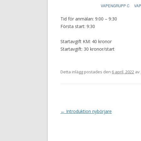
VAPENGRUPP C
VA
Tid för anmälan: 9:00 – 9:30
Första start: 9:30
Startavgift KM: 40 kronor
Startavgift: 30 kronor/start
Detta inlägg postades den
6 april, 2022
av
I
←
Introduktion nybörjare
n
l
ä