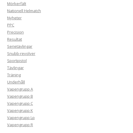
Mörkerfält
Nationell Helmatch
Nyheter
PPC
Precision
Resultat
Serietävlingar
Snubb-revolver
Sportpistol
Tävlingar
Träning
Underhåll
Vapengrupp A
Vapengrupp B
Vapengrupp C
Vapengrupp K
Vapengrupp Lp
Vapengrupp R