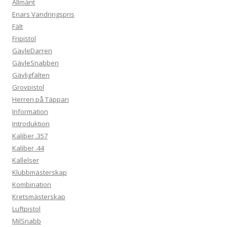
Allmänt
Enars Vandringspris
Fält
Fripistol
GävleDarren
GävleSnabben
Gävligfälten
Grovpistol
Herren på Täppan
Information
Introduktion
Kaliber .357
Kaliber .44
Kallelser
Klubbmästerskap
Kombination
Kretsmästerskap
Luftpistol
MilSnabb