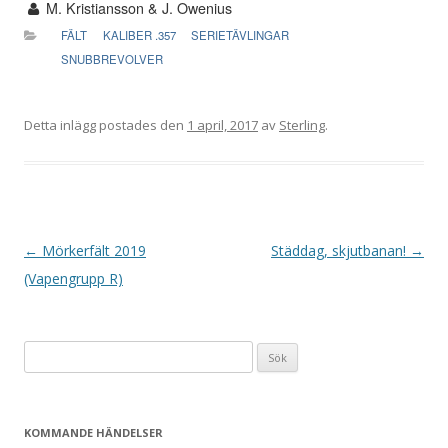
M. Kristiansson & J. Owenius
FÄLT
KALIBER .357
SERIETÄVLINGAR
SNUBBREVOLVER
Detta inlägg postades den
1 april, 2017
av
Sterling
.
I
←
Mörkerfält 2019
Städdag, skjutbanan!
→
n
(Vapengrupp R)
l
ä
Sök
g
efter:
g
s
KOMMANDE HÄNDELSER
n