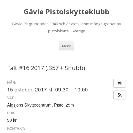
Gävle Pistolskytteklubb
Gävle Pk grundades 1940 och är aktiv inom många grenar av
pistolskytte i Sverige
Hoppa
Meny
till
innehåll
Fält #16 2017 (.357 + Snubb)
NÄR:
15 oktober, 2017 kl. 09:30 – 10:00
VAR:
Älgsjöns Skyttecentrum, Pistol 25m
PRIS:
30 kr
KONTAKT: