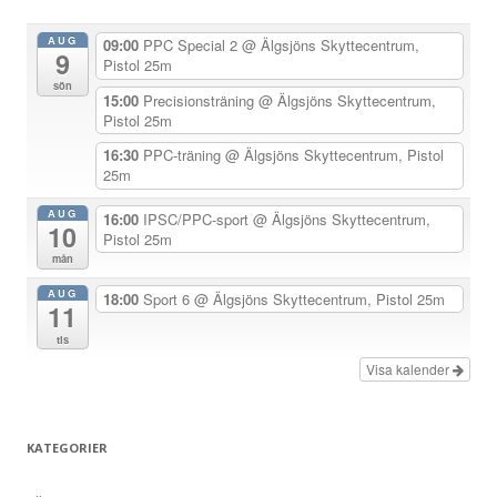
a
AUG
09:00
PPC Special 2
@ Älgsjöns Skyttecentrum,
9
v
Pistol 25m
sön
i
15:00
Precisionsträning
@ Älgsjöns Skyttecentrum,
Pistol 25m
g
e
16:30
PPC-träning
@ Älgsjöns Skyttecentrum, Pistol
25m
r
i
AUG
16:00
IPSC/PPC-sport
@ Älgsjöns Skyttecentrum,
10
Pistol 25m
n
mån
g
AUG
18:00
Sport 6
@ Älgsjöns Skyttecentrum, Pistol 25m
11
tis
Visa kalender
KATEGORIER