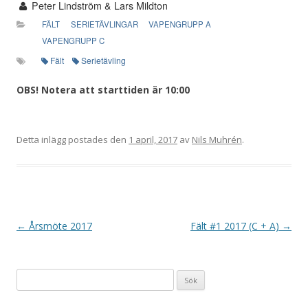
Peter Lindström & Lars Mildton
FÄLT
SERIETÄVLINGAR
VAPENGRUPP A
VAPENGRUPP C
Fält
Serietävling
OBS! Notera att starttiden är 10:00
Detta inlägg postades den
1 april, 2017
av
Nils Muhrén
.
I
←
Årsmöte 2017
Fält #1 2017 (C + A)
→
n
l
Sök
ä
efter:
g