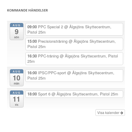
g
KOMMANDE HÄNDELSER
s
n
AUG
09:00
PPC Special 2
@ Älgsjöns Skyttecentrum,
9
a
Pistol 25m
sön
v
15:00
Precisionsträning
@ Älgsjöns Skyttecentrum,
Pistol 25m
i
g
16:30
PPC-träning
@ Älgsjöns Skyttecentrum, Pistol
25m
e
r
AUG
16:00
IPSC/PPC-sport
@ Älgsjöns Skyttecentrum,
10
Pistol 25m
i
mån
n
AUG
18:00
Sport 6
@ Älgsjöns Skyttecentrum, Pistol 25m
g
11
tis
Visa kalender