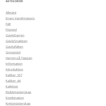
KATEGORIER
Allmänt
Enars Vandringspris
Fält
Fripistol
GävleDarren
GävleSnabben
Gävligfälten
Grovpistol
Herren på Täppan
Information
Introduktion
Kaliber .357
Kaliber .44
Kallelser
Klubbmästerskap
Kombination
Kretsmästerskap