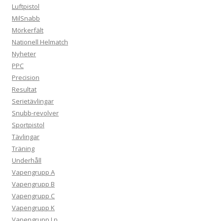
Luftpistol
MilSnabb
Mörkerfält
Nationell Helmatch
Nyheter
PPC
Precision
Resultat
Serietävlingar
Snubb-revolver
Sportpistol
Tävlingar
Träning
Underhåll
Vapengrupp A
Vapengrupp B
Vapengrupp C
Vapengrupp K
Vapengrupp Lp