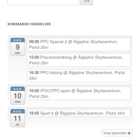
ä
efter:
g
g
KOMMANDE HÄNDELSER
s
n
AUG
09:00
PPC Special 2
@ Älgsjöns Skyttecentrum,
9
a
Pistol 25m
sön
v
15:00
Precisionsträning
@ Älgsjöns Skyttecentrum,
Pistol 25m
i
g
16:30
PPC-träning
@ Älgsjöns Skyttecentrum, Pistol
25m
e
r
AUG
16:00
IPSC/PPC-sport
@ Älgsjöns Skyttecentrum,
10
Pistol 25m
i
mån
n
AUG
18:00
Sport 6
@ Älgsjöns Skyttecentrum, Pistol 25m
g
11
tis
Visa kalender