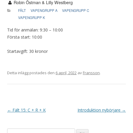
Robin Östman & Lilly Westberg
FÄLT
VAPENGRUPP A
VAPENGRUPP C
VAPENGRUPP K
Tid för anmälan: 9:30 – 10:00
Första start: 10:00
Startavgift: 30 kronor
Detta inlägg postades den
6 april, 2022
av
Fransson
.
I
←
Fält 15: C + R + K
Introduktion nybörjare
→
n
l
Sök