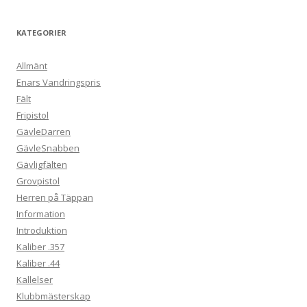
KATEGORIER
Allmänt
Enars Vandringspris
Fält
Fripistol
GävleDarren
GävleSnabben
Gävligfälten
Grovpistol
Herren på Täppan
Information
Introduktion
Kaliber .357
Kaliber .44
Kallelser
Klubbmästerskap