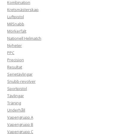
Kombination
Kretsmästerskap
Luftpistol
MilSnabb
Mörkerfält
Nationell Helmatch
Nyheter
PPC
Precision
Resultat
Serietävlingar
Snubb-revolver
Sportpistol
Tävlingar
Träning
Underhåll
Vapengrupp A
Vapengrupp B
Vapengrupp C