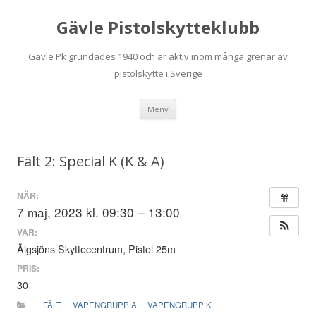
Gävle Pistolskytteklubb
Gävle Pk grundades 1940 och är aktiv inom många grenar av
pistolskytte i Sverige
Hoppa
Meny
till
innehåll
Fält 2: Special K (K & A)
NÄR:
7 maj, 2023 kl. 09:30 – 13:00
VAR:
Älgsjöns Skyttecentrum, Pistol 25m
PRIS:
30
FÄLT
VAPENGRUPP A
VAPENGRUPP K