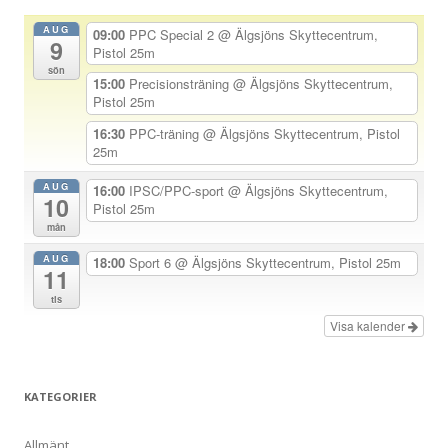
n
AUG
09:00
PPC Special 2
@ Älgsjöns Skyttecentrum,
9
a
Pistol 25m
sön
v
15:00
Precisionsträning
@ Älgsjöns Skyttecentrum,
Pistol 25m
i
g
16:30
PPC-träning
@ Älgsjöns Skyttecentrum, Pistol
25m
e
r
AUG
16:00
IPSC/PPC-sport
@ Älgsjöns Skyttecentrum,
10
Pistol 25m
i
mån
n
AUG
18:00
Sport 6
@ Älgsjöns Skyttecentrum, Pistol 25m
g
11
tis
Visa kalender
KATEGORIER
Allmänt