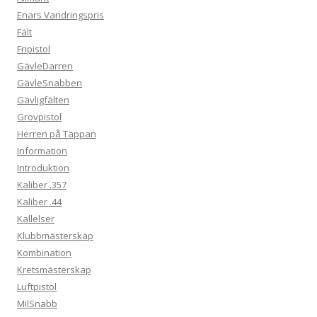
Enars Vandringspris
Fält
Fripistol
GävleDarren
GävleSnabben
Gävligfälten
Grovpistol
Herren på Täppan
Information
Introduktion
Kaliber .357
Kaliber .44
Kallelser
Klubbmästerskap
Kombination
Kretsmästerskap
Luftpistol
MilSnabb