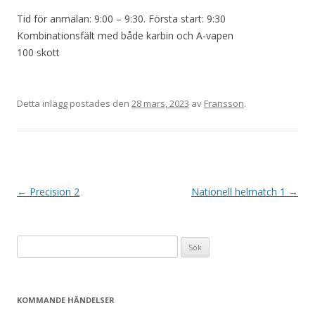
Tid för anmälan: 9:00 – 9:30. Första start: 9:30
Kombinationsfält med både karbin och A-vapen
100 skott
Detta inlägg postades den
28 mars, 2023
av
Fransson
.
I
←
Precision 2
Nationell helmatch 1
→
n
l
Sök
ä
efter:
g
g
KOMMANDE HÄNDELSER
s