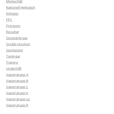
Mörkerfält
Nationell Helmatch
Nyheter
PPC
Precision
Resultat
Serietävlingar
Snubb-revolver
Sportpistol
Tävlingar
Träning
Underhåll
Vapengrupp A
Vapengrupp B
Vapengrupp C
Vapengrupp K
Vapengrupp Lp
Vapengrupp R