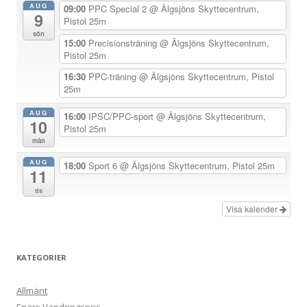
AUG
09:00
PPC Special 2
@ Älgsjöns Skyttecentrum,
9
a
Pistol 25m
sön
v
15:00
Precisionsträning
@ Älgsjöns Skyttecentrum,
Pistol 25m
i
g
16:30
PPC-träning
@ Älgsjöns Skyttecentrum, Pistol
25m
e
r
AUG
16:00
IPSC/PPC-sport
@ Älgsjöns Skyttecentrum,
10
Pistol 25m
i
mån
n
AUG
18:00
Sport 6
@ Älgsjöns Skyttecentrum, Pistol 25m
g
11
tis
Visa kalender
KATEGORIER
Allmänt
Enars Vandringspris