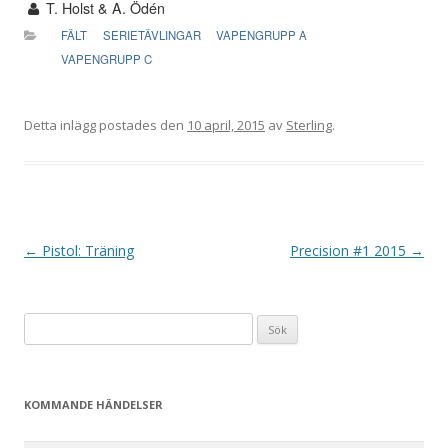
T. Holst & A. Ödén
FÄLT
SERIETÄVLINGAR
VAPENGRUPP A
VAPENGRUPP C
Detta inlägg postades den
10 april, 2015
av
Sterling
.
I
←
Pistol: Träning
Precision #1 2015
→
n
l
Sök
ä
efter:
g
g
KOMMANDE HÄNDELSER
s
n