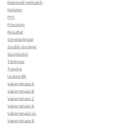
Nationell Helmatch
Nyheter
PPC
Precision
Resultat
Serietävlingar
Snubb-revolver
Sportpistol
Tävlingar
Träning
Underhåll
Vapengrupp A
Vapengrupp B
Vapengrupp C
Vapengrupp K
Vapengrupp Lp
Vapengrupp R