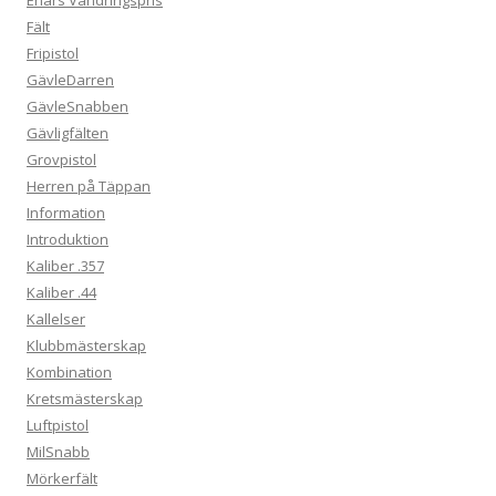
Fält
Fripistol
GävleDarren
GävleSnabben
Gävligfälten
Grovpistol
Herren på Täppan
Information
Introduktion
Kaliber .357
Kaliber .44
Kallelser
Klubbmästerskap
Kombination
Kretsmästerskap
Luftpistol
MilSnabb
Mörkerfält