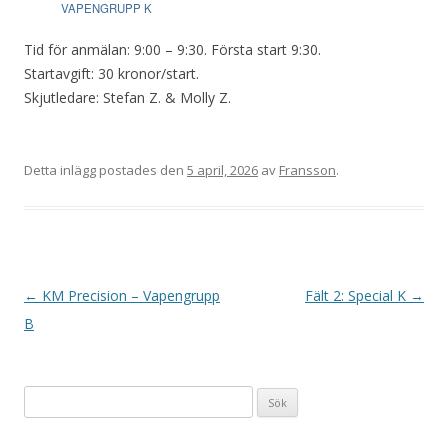
VAPENGRUPP K
Tid för anmälan: 9:00 – 9:30. Första start 9:30.
Startavgift: 30 kronor/start.
Skjutledare: Stefan Z. & Molly Z.
Detta inlägg postades den
5 april, 2026
av
Fransson
.
I
←
KM Precision – Vapengrupp
Fält 2: Special K
→
n
B
l
ä
Sök
g
efter:
g