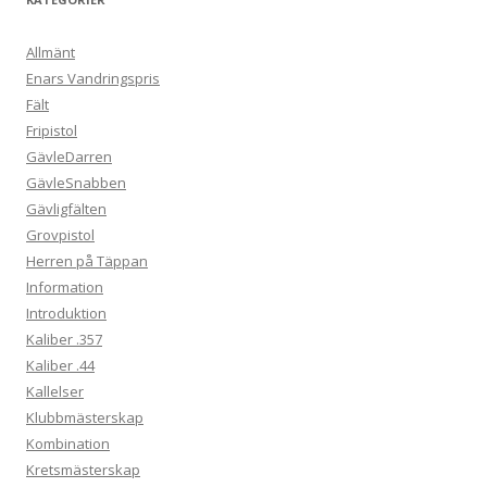
Allmänt
Enars Vandringspris
Fält
Fripistol
GävleDarren
GävleSnabben
Gävligfälten
Grovpistol
Herren på Täppan
Information
Introduktion
Kaliber .357
Kaliber .44
Kallelser
Klubbmästerskap
Kombination
Kretsmästerskap