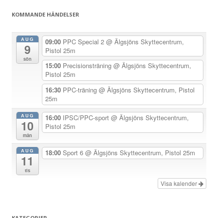
s
KOMMANDE HÄNDELSER
n
a
AUG
09:00
PPC Special 2
@ Älgsjöns Skyttecentrum,
9
v
Pistol 25m
sön
i
15:00
Precisionsträning
@ Älgsjöns Skyttecentrum,
Pistol 25m
g
e
16:30
PPC-träning
@ Älgsjöns Skyttecentrum, Pistol
25m
r
i
AUG
16:00
IPSC/PPC-sport
@ Älgsjöns Skyttecentrum,
10
Pistol 25m
n
mån
g
AUG
18:00
Sport 6
@ Älgsjöns Skyttecentrum, Pistol 25m
11
tis
Visa kalender
KATEGORIER