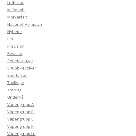
Luftpistol
MilSnabb
Mörkerfält
Nationell Helmatch
Nyheter
PPC
Precision
Resultat
Serietävlingar
Snubb-revolver
Sportpistol
Tävlingar
Träning
Underhåll
Vapengrupp A
Vapengrupp B
Vapengrupp C
Vapengrupp K
Vapengrupp Lp