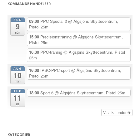
KOMMANDE HÄNDELSER
n
a
AUG
09:00
PPC Special 2
@ Älgsjöns Skyttecentrum,
9
v
Pistol 25m
sön
i
15:00
Precisionsträning
@ Älgsjöns Skyttecentrum,
Pistol 25m
g
e
16:30
PPC-träning
@ Älgsjöns Skyttecentrum, Pistol
25m
r
i
AUG
16:00
IPSC/PPC-sport
@ Älgsjöns Skyttecentrum,
10
Pistol 25m
n
mån
g
AUG
18:00
Sport 6
@ Älgsjöns Skyttecentrum, Pistol 25m
11
tis
Visa kalender
KATEGORIER