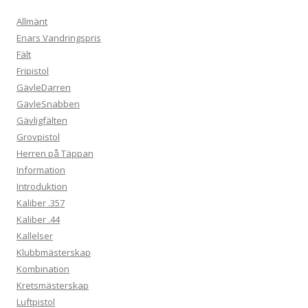
Allmänt
Enars Vandringspris
Fält
Fripistol
GävleDarren
GävleSnabben
Gävligfälten
Grovpistol
Herren på Täppan
Information
Introduktion
Kaliber .357
Kaliber .44
Kallelser
Klubbmästerskap
Kombination
Kretsmästerskap
Luftpistol