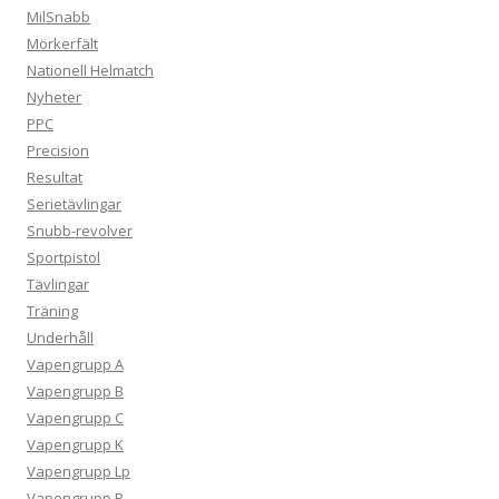
MilSnabb
Mörkerfält
Nationell Helmatch
Nyheter
PPC
Precision
Resultat
Serietävlingar
Snubb-revolver
Sportpistol
Tävlingar
Träning
Underhåll
Vapengrupp A
Vapengrupp B
Vapengrupp C
Vapengrupp K
Vapengrupp Lp
Vapengrupp R