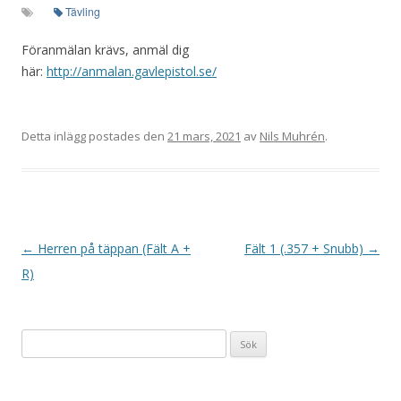
Tävling
Föranmälan krävs, anmäl dig
här:
http://anmalan.gavlepistol.se/
Detta inlägg postades den
21 mars, 2021
av
Nils Muhrén
.
I
←
Herren på täppan (Fält A +
Fält 1 (.357 + Snubb)
→
n
R)
l
ä
Sök
g
efter:
g
s