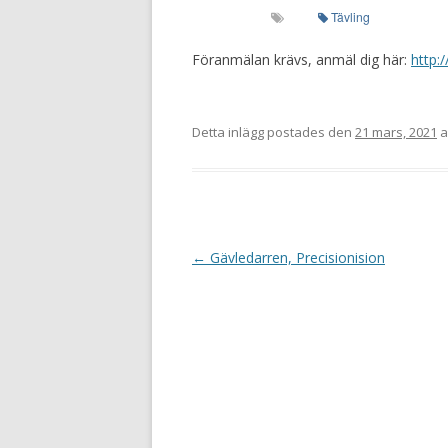
Tävling
Föranmälan krävs, anmäl dig här:
http:
Detta inlägg postades den
21 mars, 2021
a
I
←
Gävledarren, Precisionision
n
l
ä
g
g
s