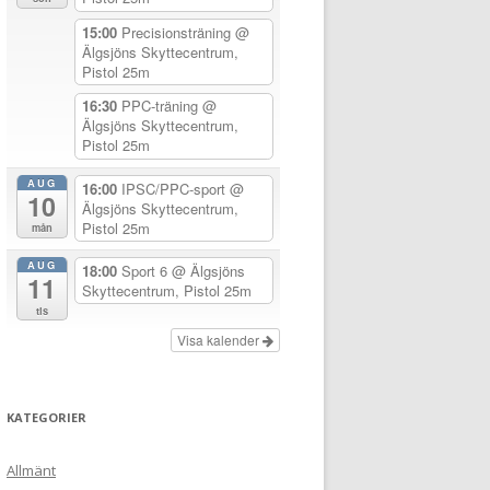
15:00
Precisionsträning
@
Älgsjöns Skyttecentrum,
Pistol 25m
16:30
PPC-träning
@
Älgsjöns Skyttecentrum,
Pistol 25m
AUG
16:00
IPSC/PPC-sport
@
10
Älgsjöns Skyttecentrum,
Pistol 25m
mån
AUG
18:00
Sport 6
@ Älgsjöns
11
Skyttecentrum, Pistol 25m
tis
Visa kalender
KATEGORIER
Allmänt