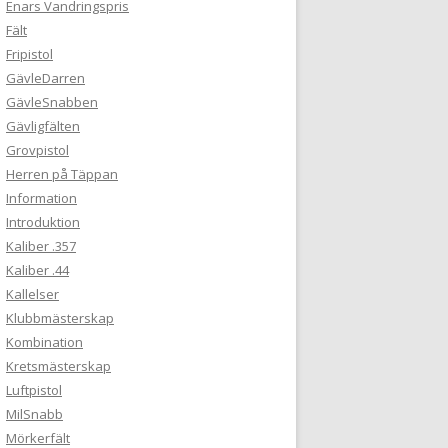
Enars Vandringspris
Fält
Fripistol
GävleDarren
GävleSnabben
Gävligfälten
Grovpistol
Herren på Täppan
Information
Introduktion
Kaliber .357
Kaliber .44
Kallelser
Klubbmästerskap
Kombination
Kretsmästerskap
Luftpistol
MilSnabb
Mörkerfält