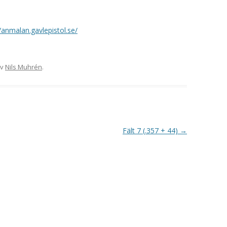
VAPENGRUPP K
MILJÖAMMUNITION?
//anmalan.gavlepistol.se/
BRA ATT HA LÄNKAR – VAPEN MM
v
Nils Muhrén
.
Fält 7 (.357 + 44)
→