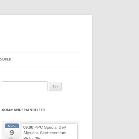
SORER
Sök
efter:
KOMMANDE HÄNDELSER
AUG
09:00
PPC Special 2
@
9
Älgsjöns Skyttecentrum,
Pistol 25m
sön