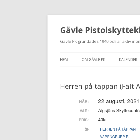
Gävle Pistolskyttek
Gävle Pk grundades 1940 och är aktiv inom
HEM
OM GÄVLE PK
KALENDER
HITTA HIT
Herren på täppan (Fält A
NYBÖRJARE
MEDLEMSANSÖKAN
22 augusti, 2021
NÄR:
Älgsjöns Skyttecentr
VAR:
KONTAKT
40kr
PRIS:
STADGAR
HERREN PÅ TÄPPAN
VAPENGRUPP R