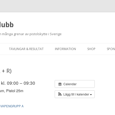
lubb
 många grenar av pistolskytte i Sverige
Hoppa
till
TÄVLINGAR & RESULTAT
INFORMATION
SHOP
SPON
innehåll
ANMÄLAN ON-LINE
ORDNINGSREGLER
 + R)
SKJUTPROGRAM 2026
INTEGRITETSPOLICY
RUTINER FÖR SKJUTLEDARE
 kl. 09:00 – 09:30
Calendar
um, Pistol 25m
FÄLTSKYTTE
Lägg till i kalender
VAPENLICENS &
VAPENGRUPP A
FÖRENINGSINTYG