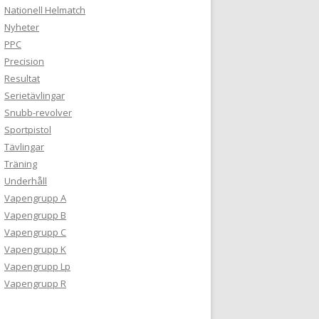
Nationell Helmatch
Nyheter
PPC
Precision
Resultat
Serietävlingar
Snubb-revolver
Sportpistol
Tävlingar
Träning
Underhåll
Vapengrupp A
Vapengrupp B
Vapengrupp C
Vapengrupp K
Vapengrupp Lp
Vapengrupp R