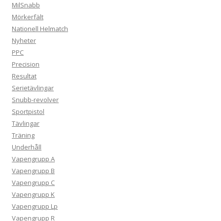
MilSnabb
Mörkerfält
Nationell Helmatch
Nyheter
PPC
Precision
Resultat
Serietävlingar
Snubb-revolver
Sportpistol
Tävlingar
Träning
Underhåll
Vapengrupp A
Vapengrupp B
Vapengrupp C
Vapengrupp K
Vapengrupp Lp
Vapengrupp R