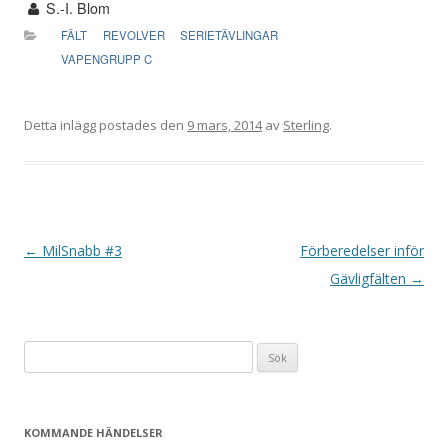
S.-I. Blom
FÄLT
REVOLVER
SERIETÄVLINGAR
VAPENGRUPP C
Detta inlägg postades den
9 mars, 2014
av
Sterling
.
I
←
MilSnabb #3
Förberedelser inför
n
Gävligfälten
→
l
ä
Sök
g
efter:
g
s
KOMMANDE HÄNDELSER
n