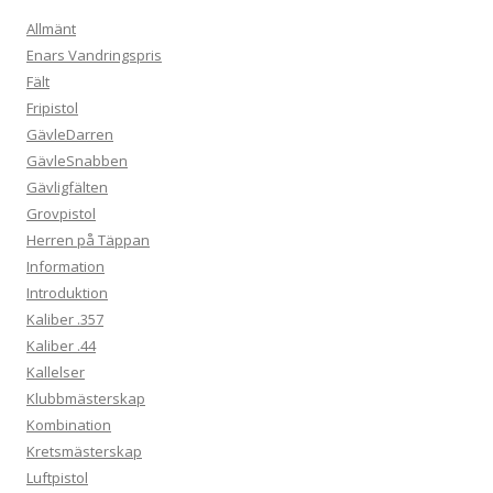
Allmänt
Enars Vandringspris
Fält
Fripistol
GävleDarren
GävleSnabben
Gävligfälten
Grovpistol
Herren på Täppan
Information
Introduktion
Kaliber .357
Kaliber .44
Kallelser
Klubbmästerskap
Kombination
Kretsmästerskap
Luftpistol