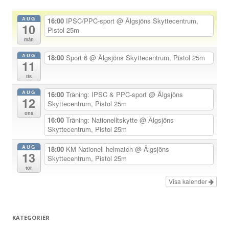
a
AUG
16:00
IPSC/PPC-sport
@ Älgsjöns Skyttecentrum,
10
v
Pistol 25m
mån
i
AUG
g
18:00
Sport 6
@ Älgsjöns Skyttecentrum, Pistol 25m
11
e
tis
r
AUG
16:00
Träning: IPSC & PPC-sport
@ Älgsjöns
i
12
Skyttecentrum, Pistol 25m
n
ons
16:00
Träning: Nationelltskytte
@ Älgsjöns
g
Skyttecentrum, Pistol 25m
AUG
18:00
KM Nationell helmatch
@ Älgsjöns
13
Skyttecentrum, Pistol 25m
tor
Visa kalender
KATEGORIER