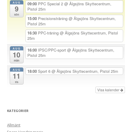
AUG
09:00
PPC Special 2
@ Älgsjöns Skyttecentrum,
9
a
Pistol 25m
sön
v
15:00
Precisionsträning
@ Älgsjöns Skyttecentrum,
Pistol 25m
i
g
16:30
PPC-träning
@ Älgsjöns Skyttecentrum, Pistol
25m
e
r
AUG
16:00
IPSC/PPC-sport
@ Älgsjöns Skyttecentrum,
10
Pistol 25m
i
mån
n
AUG
18:00
Sport 6
@ Älgsjöns Skyttecentrum, Pistol 25m
g
11
tis
Visa kalender
KATEGORIER
Allmänt
Enars Vandringspris