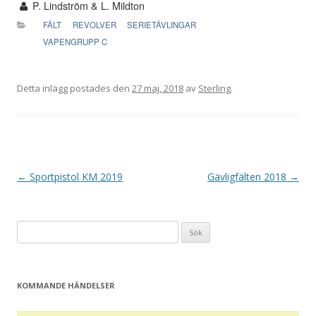
P. Lindström & L. Mildton
FÄLT
REVOLVER
SERIETÄVLINGAR
VAPENGRUPP C
Detta inlägg postades den
27 maj, 2018
av
Sterling
.
I
←
Sportpistol KM 2019
Gävligfälten 2018
→
n
l
Sök
ä
efter:
g
g
KOMMANDE HÄNDELSER
s
n