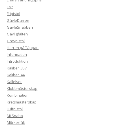
Fält
Fripistol
GävleDarren
GävleSnabben
Gävligfälten
Grovpistol
Herren på Täppan
Information
Introduktion
Kaliber .357
Kaliber .44
Kallelser
Klubbmästerskap
Kombination
Kretsmästerskap
Luftpistol
MilSnabb
Mörkerfält