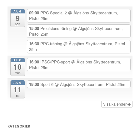
a
AUG
09:00
PPC Special 2
@ Älgsjöns Skyttecentrum,
9
v
Pistol 25m
sön
i
15:00
Precisionsträning
@ Älgsjöns Skyttecentrum,
Pistol 25m
g
e
16:30
PPC-träning
@ Älgsjöns Skyttecentrum, Pistol
25m
r
i
AUG
16:00
IPSC/PPC-sport
@ Älgsjöns Skyttecentrum,
10
Pistol 25m
n
mån
g
AUG
18:00
Sport 6
@ Älgsjöns Skyttecentrum, Pistol 25m
11
tis
Visa kalender
KATEGORIER