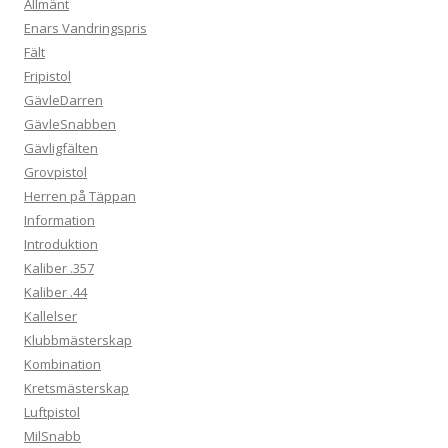
Allmänt
Enars Vandringspris
Fält
Fripistol
GävleDarren
GävleSnabben
Gävligfälten
Grovpistol
Herren på Täppan
Information
Introduktion
Kaliber .357
Kaliber .44
Kallelser
Klubbmästerskap
Kombination
Kretsmästerskap
Luftpistol
MilSnabb