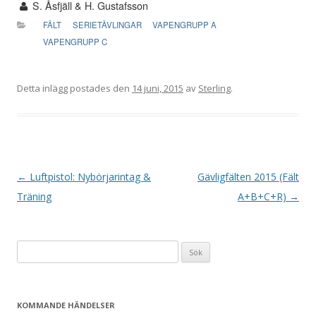
S. Åsfjäll & H. Gustafsson
FÄLT
SERIETÄVLINGAR
VAPENGRUPP A
VAPENGRUPP C
Detta inlägg postades den
14 juni, 2015
av
Sterling
.
I
←
Luftpistol: Nybörjarintag &
Gävligfälten 2015 (Fält
n
Träning
A+B+C+R)
→
l
ä
Sök
g
efter:
g
s
KOMMANDE HÄNDELSER
n