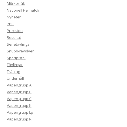
Mörkerfält
Nationell Helmatch
Nyheter
PPC
Precision
Resultat
Serietävlingar
Snubb-revolver
Sportpistol
Tävlingar
Träning
Underhåll
Vapengrupp A
Vapengrupp B
Vapengrupp C
Vapengrupp K
Vapengrupp Lp
Vapengrupp R