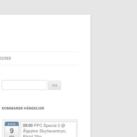
SORER
Sök
efter:
KOMMANDE HÄNDELSER
AUG
09:00
PPC Special 2
@
9
Älgsjöns Skyttecentrum,
Pistol 25m
sön