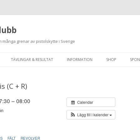
lubb
 många grenar av pistolskytte i Sverige
Hoppa
till
TÄVLINGAR & RESULTAT
INFORMATION
SHOP
SPON
innehåll
ANMÄLAN ON-LINE
ORDNINGSREGLER
s (C + R)
SKJUTPROGRAM 2026
INTEGRITETSPOLICY
RUTINER FÖR SKJUTLEDARE
07:30 – 08:00
Calendar
ön
FÄLTSKYTTE
Lägg till i kalender
VAPENLICENS &
FÖRENINGSINTYG
IS
FÄLT
REVOLVER