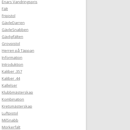
Enars Vandringspris
Fält
Fripistol
GävleDarren
GävleSnabben
Gävligfälten
Grovpistol
Herren på Täppan
Information
Introduktion
Kaliber .357
Kaliber .44
Kallelser
Klubbmästerskap
Kombination
Kretsmästerskap
Luftpistol
MilSnabb
Mörkerfält