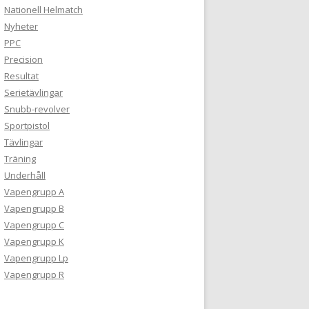
Nationell Helmatch
Nyheter
PPC
Precision
Resultat
Serietävlingar
Snubb-revolver
Sportpistol
Tävlingar
Träning
Underhåll
Vapengrupp A
Vapengrupp B
Vapengrupp C
Vapengrupp K
Vapengrupp Lp
Vapengrupp R