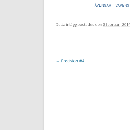
TÄVLINGAR
VAPENG
Detta inlägg postades den
8 februari, 201
I
←
Precision #4
n
l
ä
g
g
s
n
a