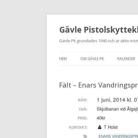
Gävle Pistolskyttek
Gävle Pk grundades 1940 och är aktiv inom
HEM
OM GÄVLE PK
KALENDER
HITTA HIT
Fält – Enars Vandringspri
NYBÖRJARE
MEDLEMSANSÖKAN
1 juni, 2014 kl. 
NÄR:
Skjutbanan vid Älgsj
VAR:
KONTAKT
40kr
PRIS:
STADGAR
T Holst
KONTAKT:
ENARS VANDRINGSPR