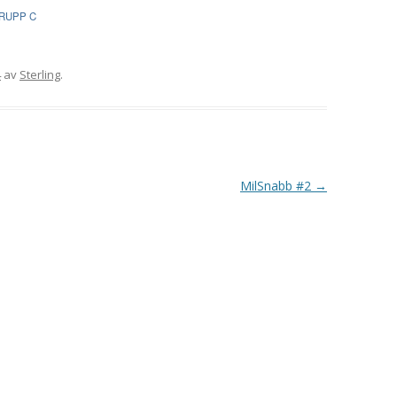
VAPENGRUPP K
RUPP C
MILJÖAMMUNITION?
4
av
Sterling
.
BRA ATT HA LÄNKAR – VAPEN MM
MilSnabb #2
→