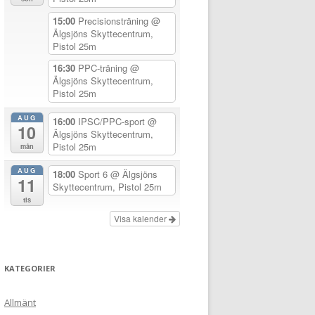
15:00
Precisionsträning
@
Älgsjöns Skyttecentrum,
Pistol 25m
16:30
PPC-träning
@
Älgsjöns Skyttecentrum,
Pistol 25m
AUG
16:00
IPSC/PPC-sport
@
10
Älgsjöns Skyttecentrum,
Pistol 25m
mån
AUG
18:00
Sport 6
@ Älgsjöns
11
Skyttecentrum, Pistol 25m
tis
Visa kalender
KATEGORIER
Allmänt