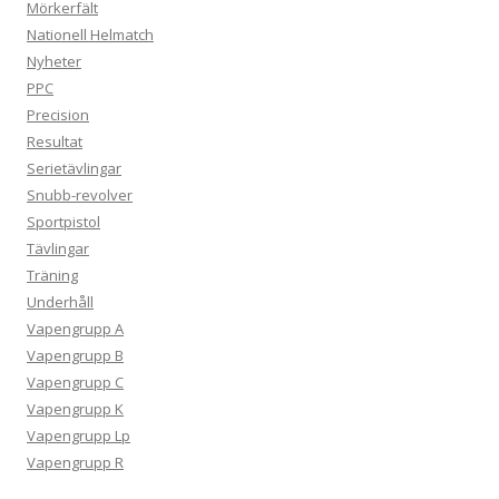
Mörkerfält
Nationell Helmatch
Nyheter
PPC
Precision
Resultat
Serietävlingar
Snubb-revolver
Sportpistol
Tävlingar
Träning
Underhåll
Vapengrupp A
Vapengrupp B
Vapengrupp C
Vapengrupp K
Vapengrupp Lp
Vapengrupp R