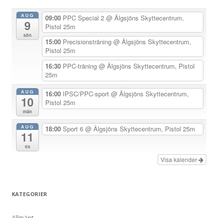
a
AUG
09:00
PPC Special 2
@ Älgsjöns Skyttecentrum,
9
v
Pistol 25m
sön
i
15:00
Precisionsträning
@ Älgsjöns Skyttecentrum,
Pistol 25m
g
e
16:30
PPC-träning
@ Älgsjöns Skyttecentrum, Pistol
25m
r
i
AUG
16:00
IPSC/PPC-sport
@ Älgsjöns Skyttecentrum,
10
Pistol 25m
n
mån
g
AUG
18:00
Sport 6
@ Älgsjöns Skyttecentrum, Pistol 25m
11
tis
Visa kalender
KATEGORIER
Allmänt