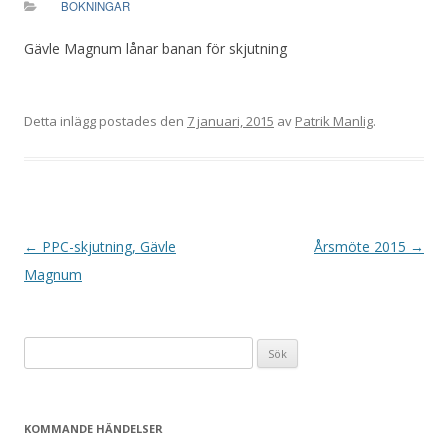
BOKNINGAR
Gävle Magnum lånar banan för skjutning
Detta inlägg postades den
7 januari, 2015
av
Patrik Manlig
.
I
←
PPC-skjutning, Gävle
Årsmöte 2015
→
n
Magnum
l
ä
Sök
g
efter:
g
s
KOMMANDE HÄNDELSER
n