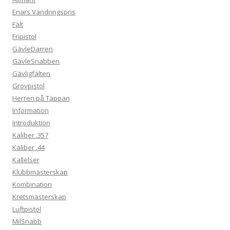
Enars Vandringspris
Fält
Fripistol
GävleDarren
GävleSnabben
Gävligfälten
Grovpistol
Herren på Täppan
Information
Introduktion
Kaliber .357
Kaliber .44
Kallelser
Klubbmästerskap
Kombination
Kretsmästerskap
Luftpistol
MilSnabb