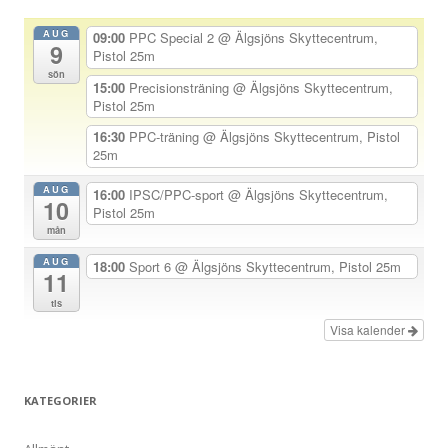
n
AUG
09:00
PPC Special 2
@ Älgsjöns Skyttecentrum,
9
a
Pistol 25m
sön
v
15:00
Precisionsträning
@ Älgsjöns Skyttecentrum,
Pistol 25m
i
g
16:30
PPC-träning
@ Älgsjöns Skyttecentrum, Pistol
25m
e
r
AUG
16:00
IPSC/PPC-sport
@ Älgsjöns Skyttecentrum,
10
Pistol 25m
i
mån
n
AUG
18:00
Sport 6
@ Älgsjöns Skyttecentrum, Pistol 25m
g
11
tis
Visa kalender
KATEGORIER