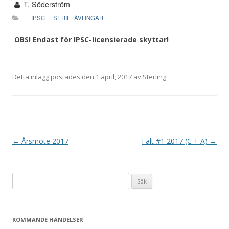
T. Söderström
IPSC
SERIETÄVLINGAR
OBS! Endast för IPSC-licensierade skyttar!
Detta inlägg postades den
1 april, 2017
av
Sterling
.
I
←
Årsmöte 2017
Fält #1 2017 (C + A)
→
n
l
Sök
ä
efter:
g
g
KOMMANDE HÄNDELSER
s