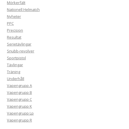
Mörkerfält
Nationell Helmatch
Nyheter
PPC
Precision
Resultat
Serietävlingar
Snubb-revolver
Sportpistol
Tävlingar
Träning
Underhåll
Vapengrupp A
Vapengrupp B
Vapengrupp C
Vapengrupp K
Vapengrupp Lp
Vapengrupp R