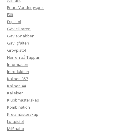
Allmänt
Enars Vandringspris
Fält
Fripistol
GävleDarren
GävleSnabben
Gävligfälten
Grovpistol
Herren på Täppan
Information
Introduktion
Kaliber .357
Kaliber .44
Kallelser
Klubbmästerskap
Kombination
Kretsmästerskap
Luftpistol
MilSnabb