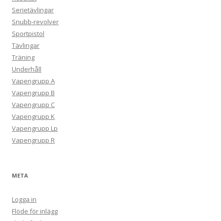
Serietävlingar
Snubb-revolver
Sportpistol
Tävlingar
Träning
Underhåll
Vapengrupp A
Vapengrupp B
Vapengrupp C
Vapengrupp K
Vapengrupp Lp
Vapengrupp R
META
Logga in
Flöde för inlägg