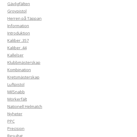
Gävligfälten
Grovpistol
Herren på Täppan
Information
Introduktion
Kaliber .357
Kaliber .44
Kallelser
Klubbmästerskap
Kombination
Kretsmästerskap
Luftpistol
MilSnabb
Mörkerfält
Nationell Helmatch
Nyheter
PPC
Precision
Resultat