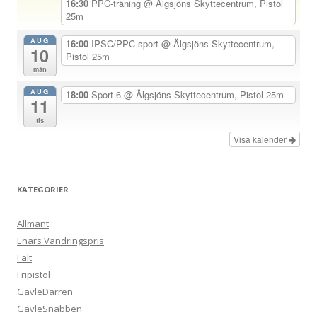
g
16:30
PPC-träning
@ Älgsjöns Skyttecentrum, Pistol
25m
e
r
AUG
16:00
IPSC/PPC-sport
@ Älgsjöns Skyttecentrum,
10
Pistol 25m
i
mån
n
AUG
18:00
Sport 6
@ Älgsjöns Skyttecentrum, Pistol 25m
g
11
tis
Visa kalender
KATEGORIER
Allmänt
Enars Vandringspris
Fält
Fripistol
GävleDarren
GävleSnabben