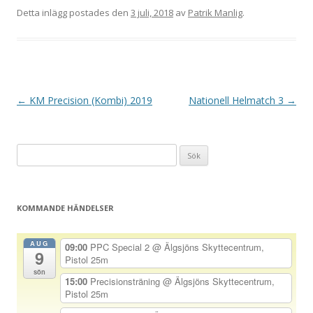
Detta inlägg postades den
3 juli, 2018
av
Patrik Manlig
.
I
←
KM Precision (Kombi) 2019
Nationell Helmatch 3
→
n
l
Sök
ä
efter:
g
g
KOMMANDE HÄNDELSER
s
n
AUG
09:00
PPC Special 2
@ Älgsjöns Skyttecentrum,
9
a
Pistol 25m
sön
v
15:00
Precisionsträning
@ Älgsjöns Skyttecentrum,
Pistol 25m
i