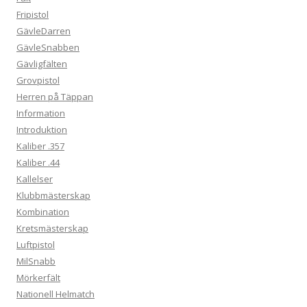
Fripistol
GävleDarren
GävleSnabben
Gävligfälten
Grovpistol
Herren på Täppan
Information
Introduktion
Kaliber .357
Kaliber .44
Kallelser
Klubbmästerskap
Kombination
Kretsmästerskap
Luftpistol
MilSnabb
Mörkerfält
Nationell Helmatch