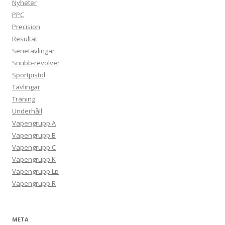
Nyheter
PPC
Precision
Resultat
Serietävlingar
Snubb-revolver
Sportpistol
Tävlingar
Träning
Underhåll
Vapengrupp A
Vapengrupp B
Vapengrupp C
Vapengrupp K
Vapengrupp Lp
Vapengrupp R
META