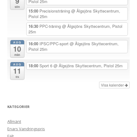
9
a
Pistol 25m
sön
v
15:00
Precisionsträning
@ Älgsjöns Skyttecentrum,
Pistol 25m
i
g
16:30
PPC-träning
@ Älgsjöns Skyttecentrum, Pistol
25m
e
r
AUG
16:00
IPSC/PPC-sport
@ Älgsjöns Skyttecentrum,
10
Pistol 25m
i
mån
n
AUG
18:00
Sport 6
@ Älgsjöns Skyttecentrum, Pistol 25m
g
11
tis
Visa kalender
KATEGORIER
Allmänt
Enars Vandringspris
Fält