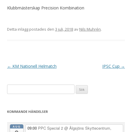
Klubbmästerskap Precision Kombination
Detta inlägg postades den
3 juli, 2018
av
Nils Muhrén
.
I
←
KM Nationell Helmatch
IPSC Cup
→
n
l
Sök
ä
efter:
g
g
KOMMANDE HÄNDELSER
s
n
AUG
09:00
PPC Special 2
@ Älgsjöns Skyttecentrum,