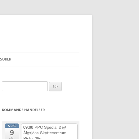
SORER
Sök
efter:
KOMMANDE HÄNDELSER
AUG
09:00
PPC Special 2
@
9
Älgsjöns Skyttecentrum,
Pistol 25m
sön