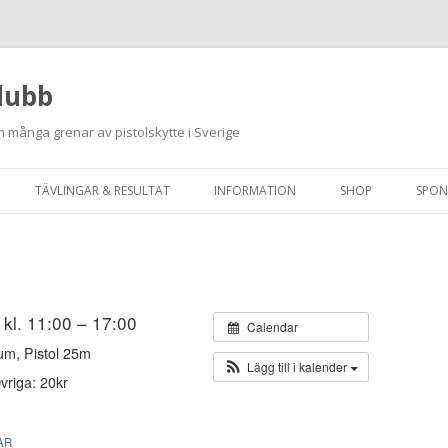
lubb
 många grenar av pistolskytte i Sverige
Hoppa
till
TÄVLINGAR & RESULTAT
INFORMATION
SHOP
SPON
innehåll
ANMÄLAN ON-LINE
ORDNINGSREGLER
SKJUTPROGRAM 2026
INTEGRITETSPOLICY
RUTINER FÖR SKJUTLEDARE
 kl. 11:00 – 17:00
Calendar
um, Pistol 25m
FÄLTSKYTTE
Lägg till i kalender
vriga: 20kr
VAPENLICENS &
FÖRENINGSINTYG
AR