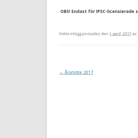
OBS! Endast för IPSC-licensierade s
Detta inlägg postades den
1 april, 2017
av
I
←
Årsmöte 2017
n
l
ä
g
g
s
n