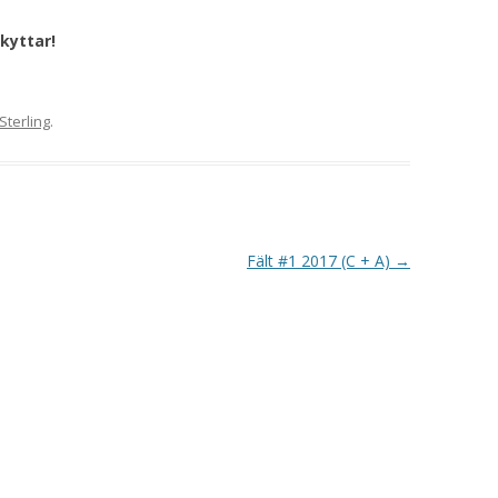
VAPENGRUPP K
kyttar!
MILJÖAMMUNITION?
BRA ATT HA LÄNKAR – VAPEN MM
Sterling
.
Fält #1 2017 (C + A)
→