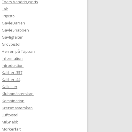
Enars Vandringspris
Fält
Fripistol
GävleDarren
GävleSnabben
Gävligfälten
Grovpistol
Herren på Täppan
Information
Introduktion
Kaliber .357
Kaliber .44
Kallelser
Klubbmästerskap
Kombination
Kretsmästerskap
Luftpistol
MilSnabb
Mörkerfält