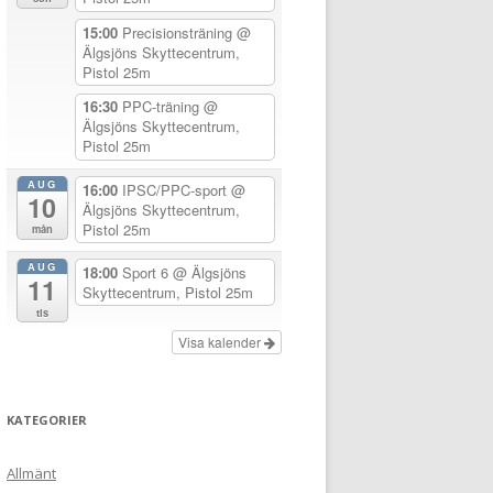
15:00
Precisionsträning
@
Älgsjöns Skyttecentrum,
Pistol 25m
16:30
PPC-träning
@
Älgsjöns Skyttecentrum,
Pistol 25m
AUG
16:00
IPSC/PPC-sport
@
10
Älgsjöns Skyttecentrum,
Pistol 25m
mån
AUG
18:00
Sport 6
@ Älgsjöns
11
Skyttecentrum, Pistol 25m
tis
Visa kalender
KATEGORIER
Allmänt