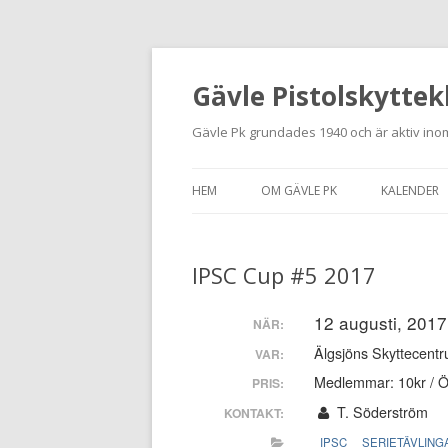
Gävle Pistolskyttek
Gävle Pk grundades 1940 och är aktiv inom
HEM
OM GÄVLE PK
KALENDER
HITTA HIT
IPSC Cup #5 2017
NYBÖRJARE
MEDLEMSANSÖKAN
12 augusti, 2017
NÄR:
Älgsjöns Skyttecentr
VAR:
KONTAKT
Medlemmar: 10kr / Ö
PRIS:
STADGAR
T. Söderström
KONTAKT:
IPSC
SERIETÄVLING