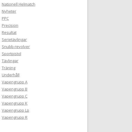
Nationell Helmatch
Nyheter
PPC
Precision
Resultat
Serietävlingar
Snubb-revolver
Sportpistol
Tävlingar
Träning
Underhåll
Vapengrupp A
Vapengrupp B
Vapengrupp C
Vapengrupp K
Vapengrupp Lp
Vapengrupp R