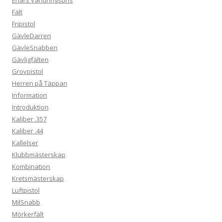
Fält
Fripistol
GävleDarren
GävleSnabben
Gävligfälten
Grovpistol
Herren på Täppan
Information
Introduktion
Kaliber .357
Kaliber .44
Kallelser
Klubbmästerskap
Kombination
Kretsmästerskap
Luftpistol
MilSnabb
Mörkerfält