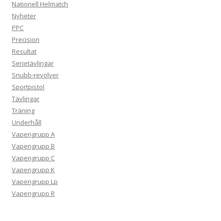
Nationell Helmatch
Nyheter
PPC
Precision
Resultat
Serietävlingar
Snubb-revolver
Sportpistol
Tävlingar
Träning
Underhåll
Vapengrupp A
Vapengrupp B
Vapengrupp C
Vapengrupp K
Vapengrupp Lp
Vapengrupp R