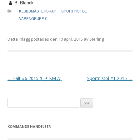
B. Blanck
KLUBBMÄSTERSKAP
SPORTPISTOL
VAPENGRUPP C
Detta inlägg postades den
10 april, 2015
av
Sterling
.
I
←
Fält #6 2015 (C + KM A)
Sportpistol #1 2015
→
n
l
Sök
ä
efter:
g
g
KOMMANDE HÄNDELSER
s
n