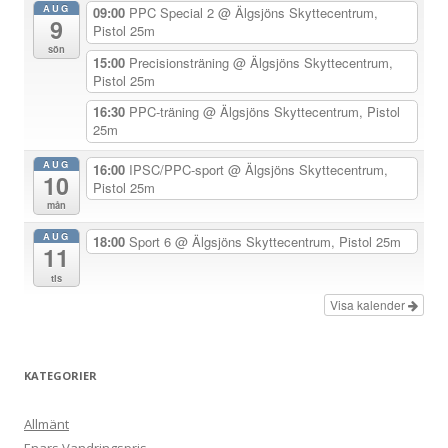
AUG
09:00
PPC Special 2
@ Älgsjöns Skyttecentrum,
9
a
Pistol 25m
sön
v
15:00
Precisionsträning
@ Älgsjöns Skyttecentrum,
Pistol 25m
i
g
16:30
PPC-träning
@ Älgsjöns Skyttecentrum, Pistol
25m
e
r
AUG
16:00
IPSC/PPC-sport
@ Älgsjöns Skyttecentrum,
10
Pistol 25m
i
mån
n
AUG
18:00
Sport 6
@ Älgsjöns Skyttecentrum, Pistol 25m
g
11
tis
Visa kalender
KATEGORIER
Allmänt
Enars Vandringspris