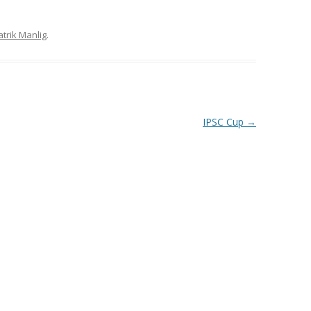
VAPENGRUPP K
atrik Manlig
.
MILJÖAMMUNITION?
BRA ATT HA LÄNKAR – VAPEN MM
IPSC Cup
→