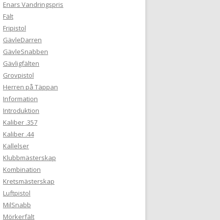
Enars Vandringspris
Fält
Fripistol
GävleDarren
GävleSnabben
Gävligfälten
Grovpistol
Herren på Täppan
Information
Introduktion
Kaliber .357
Kaliber .44
Kallelser
Klubbmästerskap
Kombination
Kretsmästerskap
Luftpistol
MilSnabb
Mörkerfält