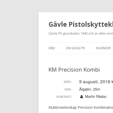
Gävle Pistolskyttek
Gävle Pk grundades 1940 och är aktiv inom
HEM
OM GÄVLE PK
KALENDER
HITTA HIT
KM Precision Kombi
NYBÖRJARE
MEDLEMSANSÖKAN
9 augusti, 2018 
NÄR:
Älgsjön, 25m
VAR:
KONTAKT
Martin Råsbo
KONTAKT:
STADGAR
Klubbmästerskap Precision Kombinatio