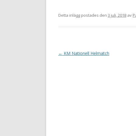
Detta inlägg postades den
3 juli, 2018
av
P
I
←
KM Nationell Helmatch
n
l
ä
g
g
s
n
a
v