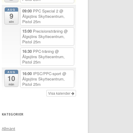
AUG
09:00
PPC Special 2
@
9
Älgsjöns Skyttecentrum,
Pistol 25m
sön
15:00
Precisionsträning
@
Älgsjöns Skyttecentrum,
Pistol 25m
16:30
PPC-träning
@
Älgsjöns Skyttecentrum,
Pistol 25m
AUG
16:00
IPSC/PPC-sport
@
10
Älgsjöns Skyttecentrum,
Pistol 25m
mån
Visa kalender
KATEGORIER
Allmänt