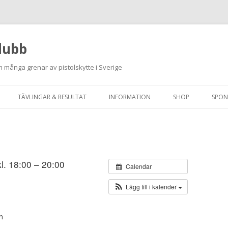
lubb
 många grenar av pistolskytte i Sverige
Hoppa
till
TÄVLINGAR & RESULTAT
INFORMATION
SHOP
SPON
innehåll
ANMÄLAN ON-LINE
ORDNINGSREGLER
SKJUTPROGRAM 2026
INTEGRITETSPOLICY
RUTINER FÖR SKJUTLEDARE
kl. 18:00 – 20:00
Calendar
FÄLTSKYTTE
Lägg till i kalender
VAPENLICENS &
FÖRENINGSINTYG
n