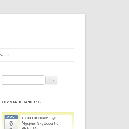
SORER
Sök
efter:
KOMMANDE HÄNDELSER
AUG
18:00
Mil snabb 5
@
6
Älgsjöns Skyttecentrum,
Pistol 25m
tor