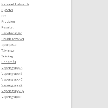
Nationell Helmatch
Nyheter
PPC
Precision
Resultat
Serietävlingar
Snubb-revolver
Sportpistol
Tävlingar
Träning
Underhåll
Vapengrupp A
Vapengrupp B
Vapengrupp C
Vapengrupp K
Vapengrupp Lp
Vapengrupp R