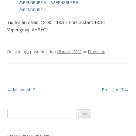
VAPENGRUPP A
VAPENGRUPP B
VAPENGRUPP C
Tid för anmälan: 18:00 – 18:30. Första start: 18:30
Vapengrupp A+B+C
Detta inlägg postades den
28 mars, 2023
av
Fransson
.
I
←
Mil snabb 2
Precision 3
→
n
l
Sök
ä
efter:
g
g