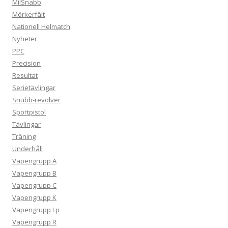
MilSnabb
Mörkerfält
Nationell Helmatch
Nyheter
PPC
Precision
Resultat
Serietävlingar
Snubb-revolver
Sportpistol
Tävlingar
Träning
Underhåll
Vapengrupp A
Vapengrupp B
Vapengrupp C
Vapengrupp K
Vapengrupp Lp
Vapengrupp R