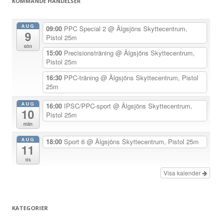
KOMMANDE HÄNDELSER
s
n
AUG
09:00
PPC Special 2
@ Älgsjöns Skyttecentrum,
9
a
Pistol 25m
sön
v
15:00
Precisionsträning
@ Älgsjöns Skyttecentrum,
Pistol 25m
i
g
16:30
PPC-träning
@ Älgsjöns Skyttecentrum, Pistol
25m
e
r
AUG
16:00
IPSC/PPC-sport
@ Älgsjöns Skyttecentrum,
10
Pistol 25m
i
mån
n
AUG
18:00
Sport 6
@ Älgsjöns Skyttecentrum, Pistol 25m
g
11
tis
Visa kalender
KATEGORIER