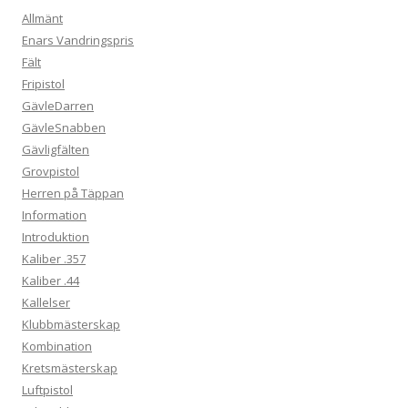
Allmänt
Enars Vandringspris
Fält
Fripistol
GävleDarren
GävleSnabben
Gävligfälten
Grovpistol
Herren på Täppan
Information
Introduktion
Kaliber .357
Kaliber .44
Kallelser
Klubbmästerskap
Kombination
Kretsmästerskap
Luftpistol