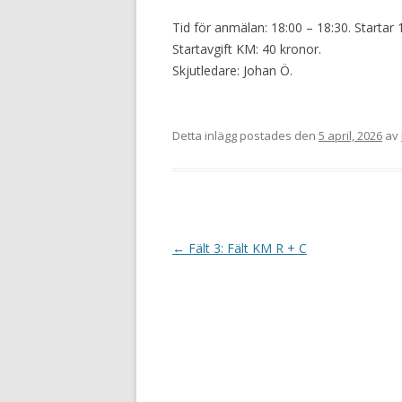
Tid för anmälan: 18:00 – 18:30. Startar 
Startavgift KM: 40 kronor.
Skjutledare: Johan Ö.
Detta inlägg postades den
5 april, 2026
av
I
←
Fält 3: Fält KM R + C
n
l
ä
g
g
s