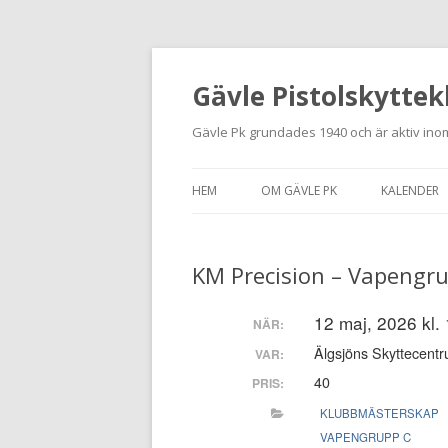
Gävle Pistolskyttek
Gävle Pk grundades 1940 och är aktiv inom
HEM
OM GÄVLE PK
KALENDER
HITTA HIT
KM Precision – Vapengr
NYBÖRJARE
MEDLEMSANSÖKAN
12 maj, 2026 kl.
NÄR:
Älgsjöns Skyttecentr
VAR:
KONTAKT
40
PRIS:
STADGAR
KLUBBMÄSTERSKAP
VAPENGRUPP C