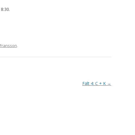
VAPENGRUPP K
18:30.
MILJÖAMMUNITION?
BRA ATT HA LÄNKAR – VAPEN MM
Fransson
.
Fält 4: C + K
→