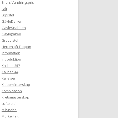
Enars Vandringspris
Fält
Fripistol
GävleDarren
GävleSnabben
Gävligfälten
Grovpistol
Herren på Täppan
Information
Introduktion
Kaliber .357
Kaliber .44
Kallelser
Klubbmästerskap
Kombination
Kretsmästerskap
Luftpistol
MilSnabb
Mörkerfält