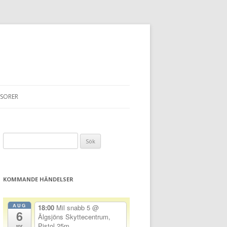
SORER
Sök
efter:
KOMMANDE HÄNDELSER
AUG
18:00
Mil snabb 5
@
6
Älgsjöns Skyttecentrum,
Pistol 25m
tor