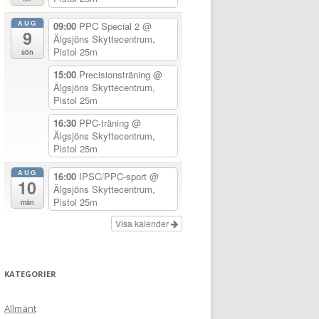
AUG
09:00
PPC Special 2
@
9
Älgsjöns Skyttecentrum,
Pistol 25m
sön
15:00
Precisionsträning
@
Älgsjöns Skyttecentrum,
Pistol 25m
16:30
PPC-träning
@
Älgsjöns Skyttecentrum,
Pistol 25m
AUG
16:00
IPSC/PPC-sport
@
10
Älgsjöns Skyttecentrum,
Pistol 25m
mån
Visa kalender
KATEGORIER
Allmänt