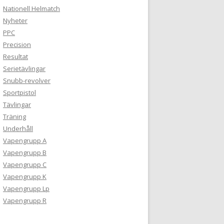
Nationell Helmatch
Nyheter
PPC
Precision
Resultat
Serietävlingar
Snubb-revolver
Sportpistol
Tävlingar
Träning
Underhåll
Vapengrupp A
Vapengrupp B
Vapengrupp C
Vapengrupp K
Vapengrupp Lp
Vapengrupp R