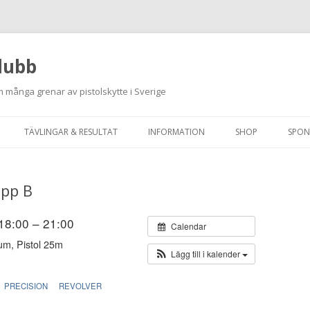
lubb
 många grenar av pistolskytte i Sverige
Hoppa
till
TÄVLINGAR & RESULTAT
INFORMATION
SHOP
SPON
innehåll
ANMÄLAN ON-LINE
ORDNINGSREGLER
upp B
SKJUTPROGRAM 2026
INTEGRITETSPOLICY
RUTINER FÖR SKJUTLEDARE
 18:00 – 21:00
Calendar
um, Pistol 25m
FÄLTSKYTTE
Lägg till i kalender
VAPENLICENS &
PRECISION
REVOLVER
FÖRENINGSINTYG