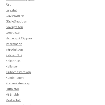
Fält
Fripistol
GävleDarren
GävleSnabben
Gävligfälten
Grovpistol
Herren på Täppan
Information
Introduktion
Kaliber .357
Kaliber .44
Kallelser
Klubbmästerskap
Kombination
Kretsmästerskap
Luftpistol
MilSnabb
Mörkerfält