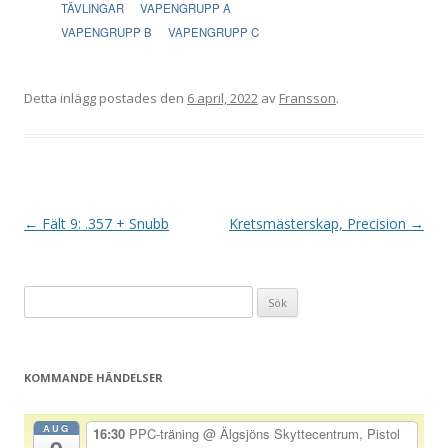
TÄVLINGAR
VAPENGRUPP A
VAPENGRUPP B
VAPENGRUPP C
Detta inlägg postades den
6 april, 2022
av
Fransson
.
I
←
Fält 9: .357 + Snubb
Kretsmästerskap, Precision
→
n
l
Sök
ä
efter:
g
g
KOMMANDE HÄNDELSER
s
n
AUG
16:30
PPC-träning
@ Älgsjöns Skyttecentrum, Pistol
a