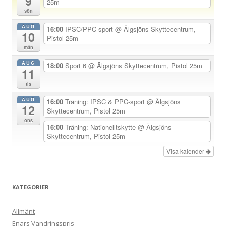
9
25m
sön
v
AUG
i
16:00
IPSC/PPC-sport
@ Älgsjöns Skyttecentrum,
10
Pistol 25m
g
mån
e
AUG
18:00
Sport 6
@ Älgsjöns Skyttecentrum, Pistol 25m
r
11
i
tis
n
AUG
16:00
Träning: IPSC & PPC-sport
@ Älgsjöns
12
Skyttecentrum, Pistol 25m
g
ons
16:00
Träning: Nationelltskytte
@ Älgsjöns
Skyttecentrum, Pistol 25m
Visa kalender
KATEGORIER
Allmänt
Enars Vandringspris