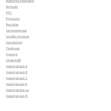
Nationell Helmatch
Nyheter
PPC
Precision
Resultat
Serietävlingar
Snubb-revolver
Sportpistol
Tävlingar
Träning
Underhåll
Vapengrupp A
Vapengrupp B
Vapengrupp C
Vapengrupp K
Vapengrupp Lp
Vapengrupp R