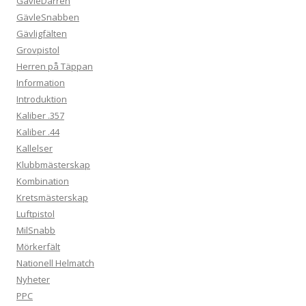
GävleDarren
GävleSnabben
Gävligfälten
Grovpistol
Herren på Täppan
Information
Introduktion
Kaliber .357
Kaliber .44
Kallelser
Klubbmästerskap
Kombination
Kretsmästerskap
Luftpistol
MilSnabb
Mörkerfält
Nationell Helmatch
Nyheter
PPC