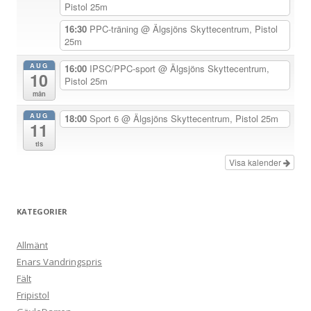
Pistol 25m
e
r
16:30
PPC-träning
@ Älgsjöns Skyttecentrum, Pistol
25m
i
n
AUG
16:00
IPSC/PPC-sport
@ Älgsjöns Skyttecentrum,
10
Pistol 25m
g
mån
AUG
18:00
Sport 6
@ Älgsjöns Skyttecentrum, Pistol 25m
11
tis
Visa kalender
KATEGORIER
Allmänt
Enars Vandringspris
Fält
Fripistol