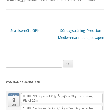
I
←
Styrelsemöte GPK
Söndagsträning: Precision –
n
Medlemmar med eget vapen
l
→
ä
g
Sök
g
efter:
s
n
KOMMANDE HÄNDELSER
a
v
AUG
09:00
PPC Special 2
@ Älgsjöns Skyttecentrum,
9
i
Pistol 25m
sön
g
15:00
Precisionsträning
@ Älgsjöns Skyttecentrum,