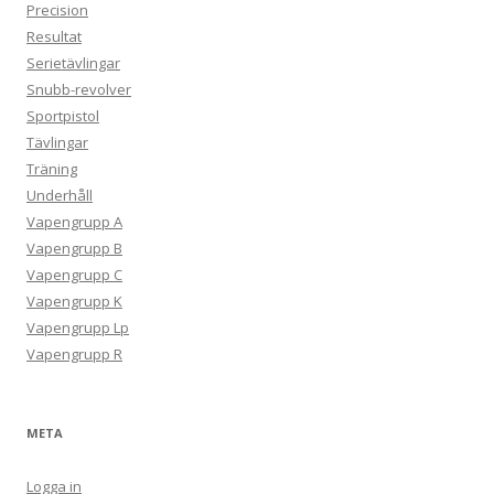
Precision
Resultat
Serietävlingar
Snubb-revolver
Sportpistol
Tävlingar
Träning
Underhåll
Vapengrupp A
Vapengrupp B
Vapengrupp C
Vapengrupp K
Vapengrupp Lp
Vapengrupp R
META
Logga in