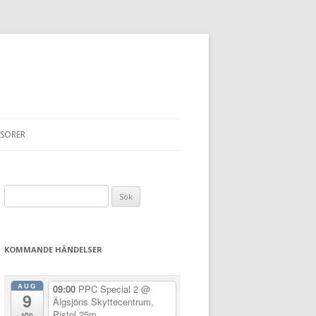
SORER
Sök
efter:
KOMMANDE HÄNDELSER
AUG
09:00
PPC Special 2
@
9
Älgsjöns Skyttecentrum,
Pistol 25m
sön