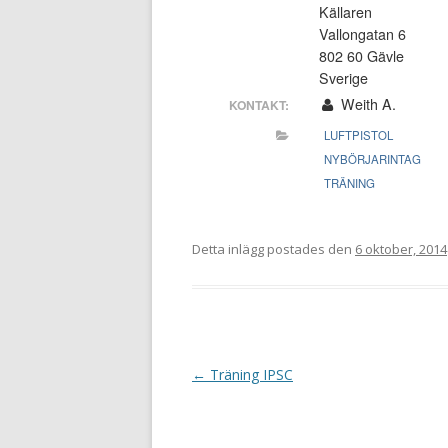
Källaren
Vallongatan 6
802 60 Gävle
Sverige
Weith A.
KONTAKT:
LUFTPISTOL
NYBÖRJARINTAG
TRÄNING
Detta inlägg postades den
6 oktober, 2014
I
←
Träning IPSC
n
l