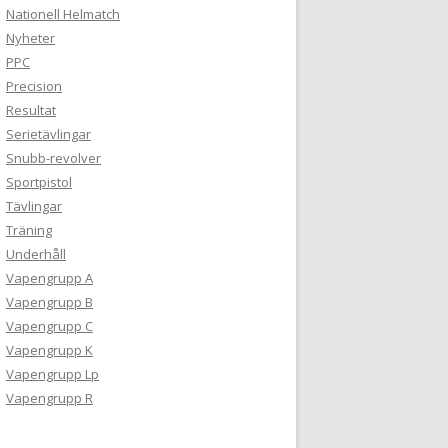
Nationell Helmatch
Nyheter
PPC
Precision
Resultat
Serietävlingar
Snubb-revolver
Sportpistol
Tävlingar
Träning
Underhåll
Vapengrupp A
Vapengrupp B
Vapengrupp C
Vapengrupp K
Vapengrupp Lp
Vapengrupp R