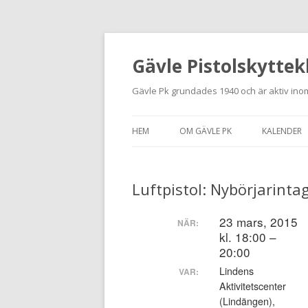
Gävle Pistolskyttek
Gävle Pk grundades 1940 och är aktiv inom
HEM
OM GÄVLE PK
KALENDER
HITTA HIT
Luftpistol: Nybörjarinta
NYBÖRJARE
MEDLEMSANSÖKAN
23 mars, 2015
NÄR:
kl. 18:00 –
KONTAKT
20:00
Lindens
VAR:
STADGAR
Aktivitetscenter
(Lindängen),