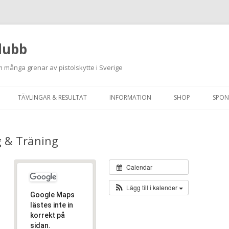
lubb
 många grenar av pistolskytte i Sverige
Hoppa
till
TÄVLINGAR & RESULTAT
INFORMATION
SHOP
SPON
innehåll
ANMÄLAN ON-LINE
ORDNINGSREGLER
g & Träning
SKJUTPROGRAM 2026
INTEGRITETSPOLICY
RUTINER FÖR SKJUTLEDARE
Calendar
FÄLTSKYTTE
Lägg till i kalender
Google Maps
VAPENLICENS &
lästes inte in
korrekt på
FÖRENINGSINTYG
sidan.