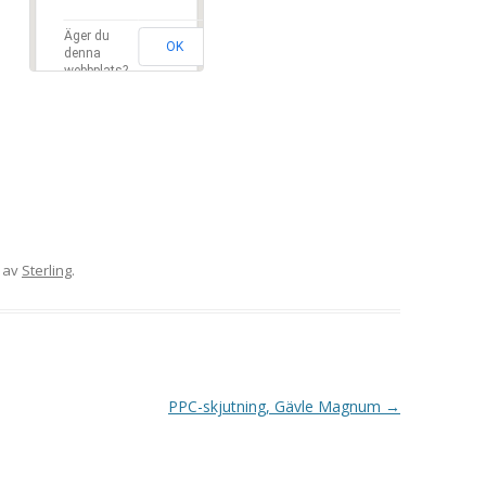
VAPENGRUPP K
Äger du
OK
denna
MILJÖAMMUNITION?
webbplats?
BRA ATT HA LÄNKAR – VAPEN MM
av
Sterling
.
PPC-skjutning, Gävle Magnum
→