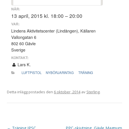
NÄR:
13 april, 2015 kl. 18:00 – 20:00
VAR:
Lindens Aktivitetscenter (Lindängen), Källaren
Vallongatan 6
802 60 Gävle
Sverige
KONTAKT:
Lars K.
LUFTPISTOL
NYBÖRJARINTAG
TRÄNING
Detta inlägg postades den
6 oktober, 2014
av
Sterling
.
I
←
Träning IPSC
PPC-skjutning, Gävle Magnum