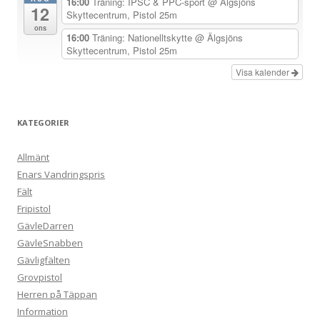
16:00
Träning: IPSC & PPC-sport
@ Älgsjöns
12
Skyttecentrum, Pistol 25m
ons
16:00
Träning: Nationelltskytte
@ Älgsjöns
Skyttecentrum, Pistol 25m
Visa kalender
KATEGORIER
Allmänt
Enars Vandringspris
Fält
Fripistol
GävleDarren
GävleSnabben
Gävligfälten
Grovpistol
Herren på Täppan
Information