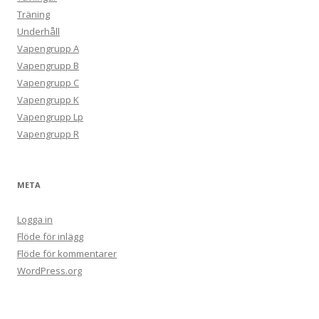
Träning
Underhåll
Vapengrupp A
Vapengrupp B
Vapengrupp C
Vapengrupp K
Vapengrupp Lp
Vapengrupp R
META
Logga in
Flöde för inlägg
Flöde för kommentarer
WordPress.org