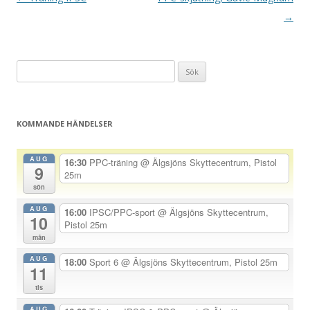
n
→
l
ä
Sök
g
efter:
g
s
KOMMANDE HÄNDELSER
n
a
AUG
16:30
PPC-träning
@ Älgsjöns Skyttecentrum, Pistol
9
v
25m
sön
i
AUG
g
16:00
IPSC/PPC-sport
@ Älgsjöns Skyttecentrum,
10
Pistol 25m
e
mån
r
AUG
18:00
Sport 6
@ Älgsjöns Skyttecentrum, Pistol 25m
i
11
n
tis
g
AUG