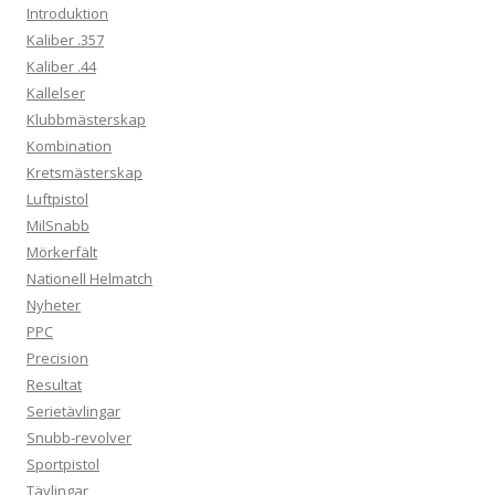
Introduktion
Kaliber .357
Kaliber .44
Kallelser
Klubbmästerskap
Kombination
Kretsmästerskap
Luftpistol
MilSnabb
Mörkerfält
Nationell Helmatch
Nyheter
PPC
Precision
Resultat
Serietävlingar
Snubb-revolver
Sportpistol
Tävlingar