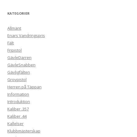
KATEGORIER
Allmänt
Enars Vandringspris
Fält
Fripistol
GävleDarren
GävleSnabben
Gävligfälten
Grovpistol
Herren på Täppan
Information
Introduktion
Kaliber .357
Kaliber .44
Kallelser
Klubbmästerskap