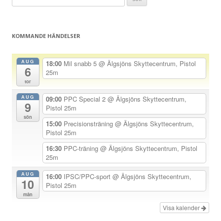
g
efter:
g
s
KOMMANDE HÄNDELSER
n
a
AUG
18:00
Mil snabb 5
@ Älgsjöns Skyttecentrum, Pistol
6
v
25m
tor
i
AUG
g
09:00
PPC Special 2
@ Älgsjöns Skyttecentrum,
9
Pistol 25m
e
sön
15:00
Precisionsträning
@ Älgsjöns Skyttecentrum,
r
Pistol 25m
i
16:30
PPC-träning
@ Älgsjöns Skyttecentrum, Pistol
n
25m
g
AUG
16:00
IPSC/PPC-sport
@ Älgsjöns Skyttecentrum,
10
Pistol 25m
mån
Visa kalender