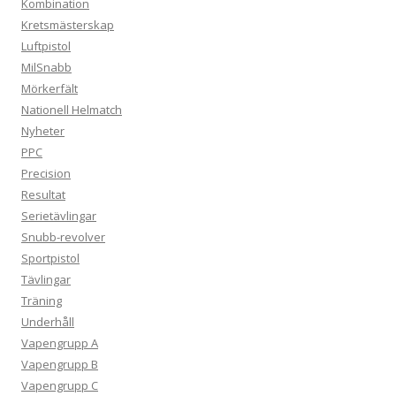
Kombination
Kretsmästerskap
Luftpistol
MilSnabb
Mörkerfält
Nationell Helmatch
Nyheter
PPC
Precision
Resultat
Serietävlingar
Snubb-revolver
Sportpistol
Tävlingar
Träning
Underhåll
Vapengrupp A
Vapengrupp B
Vapengrupp C