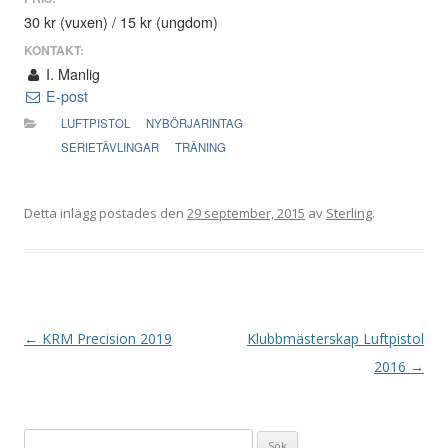
30 kr (vuxen) / 15 kr (ungdom)
KONTAKT:
I. Manlig
E-post
LUFTPISTOL
NYBÖRJARINTAG
SERIETÄVLINGAR
TRÄNING
Detta inlägg postades den
29 september, 2015
av
Sterling
.
I
←
KRM Precision 2019
Klubbmästerskap Luftpistol
n
2016
→
l
ä
Sök