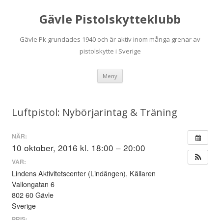
Gävle Pistolskytteklubb
Gävle Pk grundades 1940 och är aktiv inom många grenar av
pistolskytte i Sverige
Hoppa
Meny
till
innehåll
Luftpistol: Nybörjarintag & Träning
NÄR:
10 oktober, 2016 kl. 18:00 – 20:00
VAR:
Lindens Aktivitetscenter (Lindängen), Källaren
Vallongatan 6
802 60 Gävle
Sverige
PRIS: