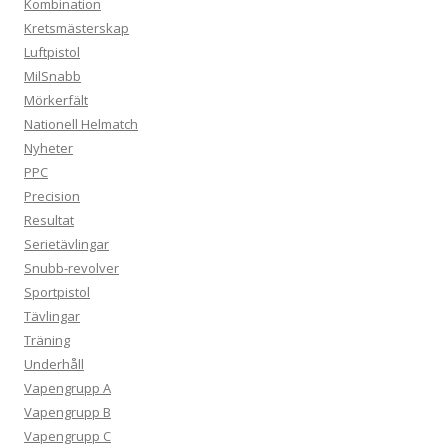
Kombination
Kretsmästerskap
Luftpistol
MilSnabb
Mörkerfält
Nationell Helmatch
Nyheter
PPC
Precision
Resultat
Serietävlingar
Snubb-revolver
Sportpistol
Tävlingar
Träning
Underhåll
Vapengrupp A
Vapengrupp B
Vapengrupp C