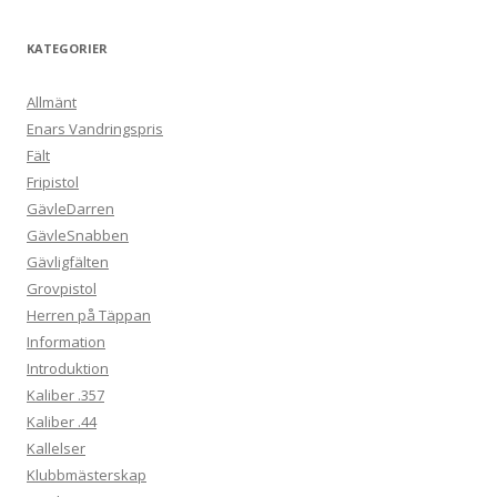
KATEGORIER
Allmänt
Enars Vandringspris
Fält
Fripistol
GävleDarren
GävleSnabben
Gävligfälten
Grovpistol
Herren på Täppan
Information
Introduktion
Kaliber .357
Kaliber .44
Kallelser
Klubbmästerskap