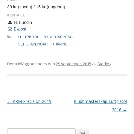
30 kr (vuxen) / 15 kr (ungdom)
KONTAKT:
H. Lundin
E-post
LUFTPISTOL
NYBÖRJARINTAG
SERIETÄVLINGAR
TRÄNING
Detta inlägg postades den
29 september, 2015
av
Sterling
.
I
←
KRM Precision 2019
Klubbmästerskap Luftpistol
n
2016
→
l
ä
Sök