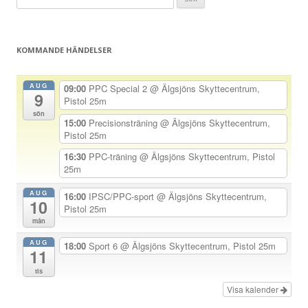
g
efter:
g
s
KOMMANDE HÄNDELSER
n
a
AUG
09:00
PPC Special 2
@ Älgsjöns Skyttecentrum,
9
v
Pistol 25m
sön
i
15:00
Precisionsträning
@ Älgsjöns Skyttecentrum,
Pistol 25m
g
e
16:30
PPC-träning
@ Älgsjöns Skyttecentrum, Pistol
25m
r
i
AUG
16:00
IPSC/PPC-sport
@ Älgsjöns Skyttecentrum,
10
Pistol 25m
n
mån
g
AUG
18:00
Sport 6
@ Älgsjöns Skyttecentrum, Pistol 25m
11
tis
Visa kalender