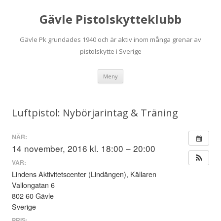
Gävle Pistolskytteklubb
Gävle Pk grundades 1940 och är aktiv inom många grenar av
pistolskytte i Sverige
Hoppa
Meny
till
innehåll
Luftpistol: Nybörjarintag & Träning
NÄR:
14 november, 2016 kl. 18:00 – 20:00
VAR:
Lindens Aktivitetscenter (Lindängen), Källaren
Vallongatan 6
802 60 Gävle
Sverige
PRIS: