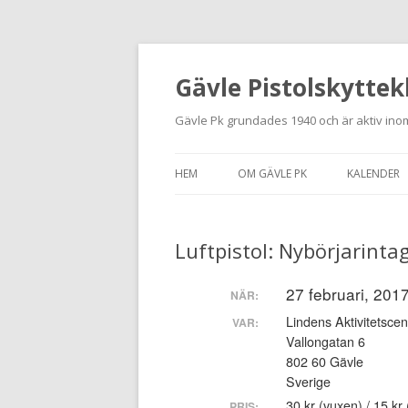
Gävle Pistolskyttek
Gävle Pk grundades 1940 och är aktiv inom
HEM
OM GÄVLE PK
KALENDER
HITTA HIT
Luftpistol: Nybörjarinta
NYBÖRJARE
MEDLEMSANSÖKAN
27 februari, 2017
NÄR:
Lindens Aktivitetscen
VAR:
KONTAKT
Vallongatan 6
802 60 Gävle
STADGAR
Sverige
30 kr (vuxen) / 15 k
PRIS: