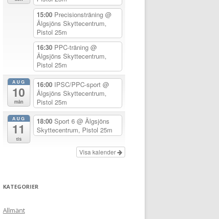
15:00
Precisionsträning
@
Älgsjöns Skyttecentrum,
Pistol 25m
16:30
PPC-träning
@
Älgsjöns Skyttecentrum,
Pistol 25m
AUG
16:00
IPSC/PPC-sport
@
10
Älgsjöns Skyttecentrum,
Pistol 25m
mån
AUG
18:00
Sport 6
@ Älgsjöns
11
Skyttecentrum, Pistol 25m
tis
Visa kalender
KATEGORIER
Allmänt