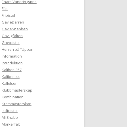
Enars Vandringspris
Fält
Fripistol
GävleDarren
GävleSnabben
Gävligfälten
Grovpistol
Herren på Täppan
Information
Introduktion
Kaliber .357
Kaliber .44
Kallelser
Klubbmästerskap
Kombination
Kretsmästerskap
Luftpistol
MilSnabb
Mörkerfält