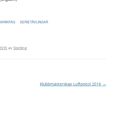
VAPENGRUPP K
MILJÖAMMUNITION?
JARINTAG
SERIETÄVLINGAR
BRA ATT HA LÄNKAR – VAPEN MM
2015
av
Sterling
.
Klubbmästerskap Luftpistol 2016
→