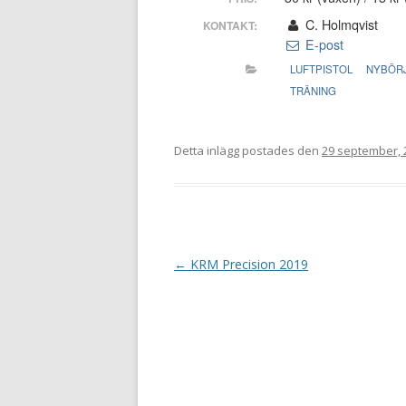
C. Holmqvist
KONTAKT:
E-post
LUFTPISTOL
NYBÖR
TRÄNING
Detta inlägg postades den
29 september, 
I
←
KRM Precision 2019
n
l
ä
g
g