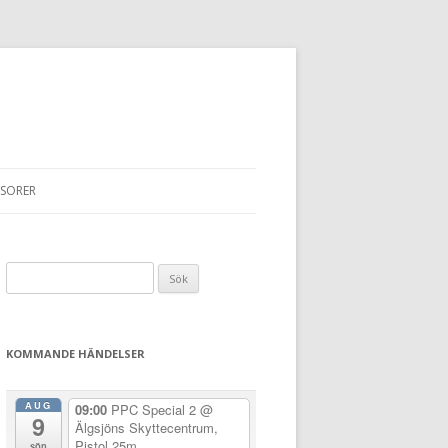
SORER
Sök
efter:
KOMMANDE HÄNDELSER
AUG
09:00
PPC Special 2
@
9
Älgsjöns Skyttecentrum,
Pistol 25m
sön