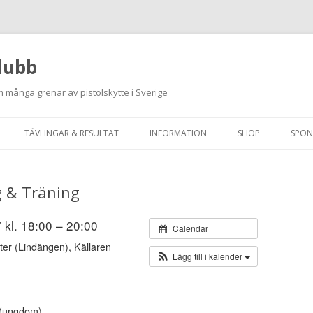
lubb
 många grenar av pistolskytte i Sverige
Hoppa
till
TÄVLINGAR & RESULTAT
INFORMATION
SHOP
SPON
innehåll
ANMÄLAN ON-LINE
ORDNINGSREGLER
g & Träning
SKJUTPROGRAM 2026
INTEGRITETSPOLICY
RUTINER FÖR SKJUTLEDARE
 kl. 18:00 – 20:00
Calendar
ter (Lindängen), Källaren
FÄLTSKYTTE
Lägg till i kalender
VAPENLICENS &
FÖRENINGSINTYG
r (ungdom)