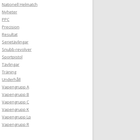
Nationell Helmatch
Nyheter
PPC
Precision
Resultat
Serietävlingar
Snubb-revolver
Sportpistol
Tävlingar
Träning
Underhåll
Vapengrupp A
Vapengrupp B
Vapengrupp C
Vapengrupp K
Vapengrupp Lp
Vapengrupp R