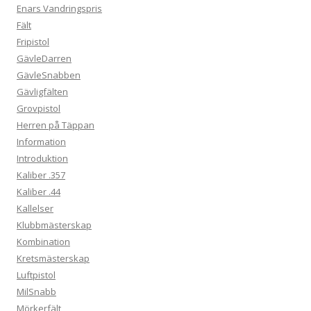
Enars Vandringspris
Fält
Fripistol
GävleDarren
GävleSnabben
Gävligfälten
Grovpistol
Herren på Täppan
Information
Introduktion
Kaliber .357
Kaliber .44
Kallelser
Klubbmästerskap
Kombination
Kretsmästerskap
Luftpistol
MilSnabb
Mörkerfält