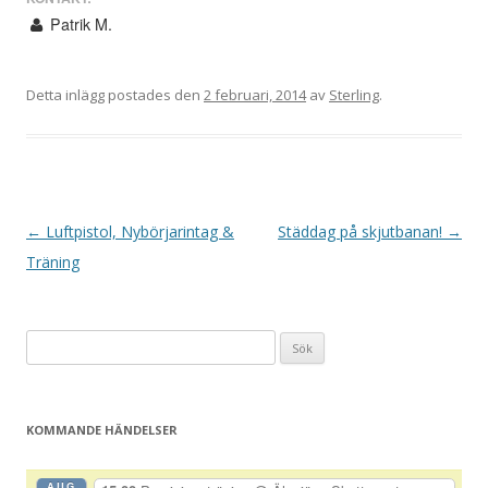
Patrik M.
Detta inlägg postades den
2 februari, 2014
av
Sterling
.
I
←
Luftpistol, Nybörjarintag &
Städdag på skjutbanan!
→
n
Träning
l
ä
Sök
g
efter:
g
s
KOMMANDE HÄNDELSER
n
a
AUG