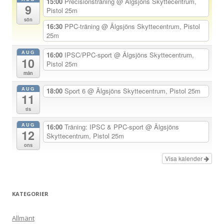
15:00
Precisionsträning
@ Älgsjöns Skyttecentrum,
9
v
Pistol 25m
sön
i
16:30
PPC-träning
@ Älgsjöns Skyttecentrum, Pistol
25m
g
e
AUG
16:00
IPSC/PPC-sport
@ Älgsjöns Skyttecentrum,
10
Pistol 25m
r
mån
i
AUG
18:00
Sport 6
@ Älgsjöns Skyttecentrum, Pistol 25m
n
11
g
tis
AUG
16:00
Träning: IPSC & PPC-sport
@ Älgsjöns
12
Skyttecentrum, Pistol 25m
ons
Visa kalender
KATEGORIER
Allmänt