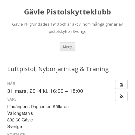
Gävle Pistolskytteklubb
Gävle Pk grundades 1940 och är aktiv inom många grenar av
pistolskytte i Sverige
Hoppa
Meny
till
innehåll
Luftpistol, Nybörjarintag & Träning
NÄR:
31 mars, 2014 kl. 16:00 – 18:00
VAR:
Lindängens Dagcenter, Källaren
Vallongatan 6
802 60 Gävle
Sverige
KONTAKT: