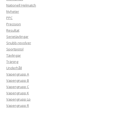
Nationell Helmatch
Nyheter
PPC
Precision
Resultat
Serietävlingar
Snubb-revolver
Sportpistol
Tävlingar
Träning
Underhåll
Vapengrupp A
Vapengrupp B
Vapengrupp C
Vapengrupp K
Vapengrupp Lp
Vapengrupp R