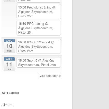
15:00
Precisionsträning
@
Älgsjöns Skyttecentrum,
Pistol 25m
16:30
PPC-träning
@
Älgsjöns Skyttecentrum,
Pistol 25m
AUG
16:00
IPSC/PPC-sport
@
10
Älgsjöns Skyttecentrum,
Pistol 25m
mån
AUG
18:00
Sport 6
@ Älgsjöns
11
Skyttecentrum, Pistol 25m
tis
Visa kalender
KATEGORIER
Allmänt