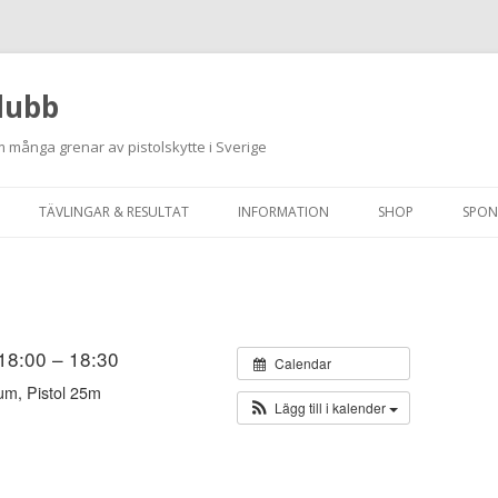
lubb
 många grenar av pistolskytte i Sverige
Hoppa
till
TÄVLINGAR & RESULTAT
INFORMATION
SHOP
SPON
innehåll
ANMÄLAN ON-LINE
ORDNINGSREGLER
SKJUTPROGRAM 2026
INTEGRITETSPOLICY
RUTINER FÖR SKJUTLEDARE
 18:00 – 18:30
Calendar
um, Pistol 25m
FÄLTSKYTTE
Lägg till i kalender
VAPENLICENS &
FÖRENINGSINTYG