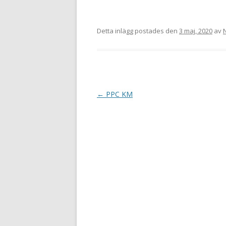
Detta inlägg postades den
3 maj, 2020
av
I
←
PPC KM
n
l
ä
g
g
s
n
a
v