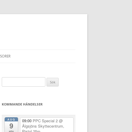
SORER
Sök
efter:
KOMMANDE HÄNDELSER
AUG
09:00
PPC Special 2
@
9
Älgsjöns Skyttecentrum,
Pistol 25m
sön