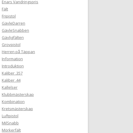
Enars Vandringspris
Fält
Fripistol
GävleDarren
GävleSnabben
Gävligfälten
Grovpistol
Herren på Täppan
Information
Introduktion
Kaliber .357
Kaliber .44
Kallelser
Klubbmästerskap
Kombination
Kretsmästerskap
Luftpistol
MilSnabb
Mörkerfält