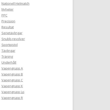
Nationell Helmatch
Nyheter
PPC
Precision
Resultat
Serietävlingar
Snubb-revolver
Sportpistol
Tävlingar
Träning
Underhåll
Vapengrupp A
Vapengrupp B
Vapengrupp C
Vapengrupp K
Vapengrupp Lp
Vapengrupp R