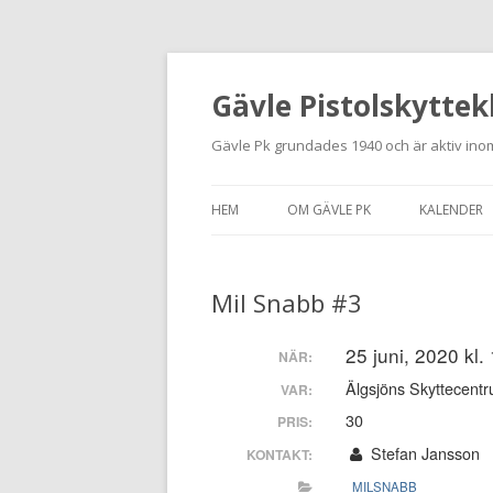
Gävle Pistolskyttek
Gävle Pk grundades 1940 och är aktiv inom
HEM
OM GÄVLE PK
KALENDER
HITTA HIT
Mil Snabb #3
NYBÖRJARE
MEDLEMSANSÖKAN
25 juni, 2020 kl.
NÄR:
Älgsjöns Skyttecentr
VAR:
KONTAKT
30
PRIS:
STADGAR
Stefan Jansson
KONTAKT:
MILSNABB