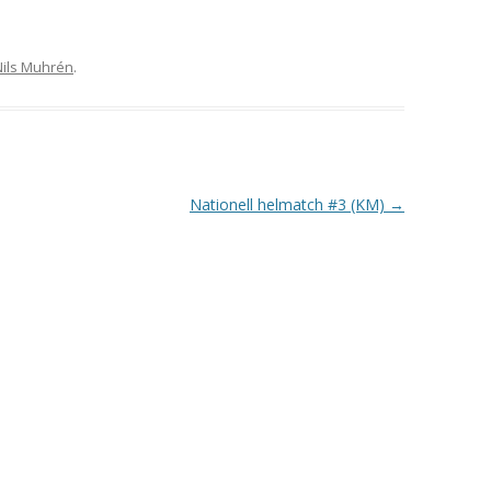
VAPENGRUPP K
MILJÖAMMUNITION?
Nils Muhrén
.
BRA ATT HA LÄNKAR – VAPEN MM
Nationell helmatch #3 (KM)
→