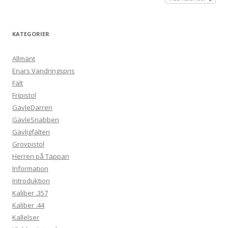
KATEGORIER
Allmänt
Enars Vandringspris
Fält
Fripistol
GävleDarren
GävleSnabben
Gävligfälten
Grovpistol
Herren på Täppan
Information
Introduktion
Kaliber .357
Kaliber .44
Kallelser