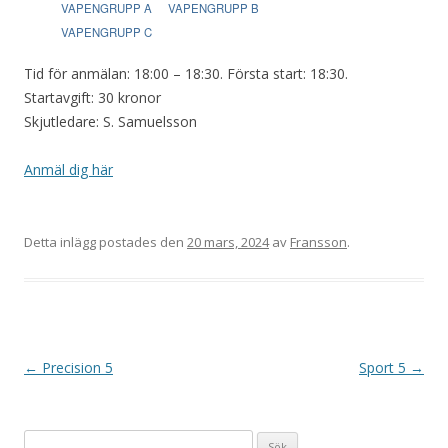
VAPENGRUPP A
VAPENGRUPP B
VAPENGRUPP C
Tid för anmälan: 18:00 – 18:30. Första start: 18:30.
Startavgift: 30 kronor
Skjutledare: S. Samuelsson
Anmäl dig här
Detta inlägg postades den
20 mars, 2024
av
Fransson
.
I
←
Precision 5
Sport 5
→
n
l
Sök