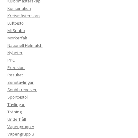
Klubbmästerskap
Kombination
Kretsmästerskap
Luftpistol
MilSnabb
Mörkerfält
Nationell Helmatch
Nyheter
PPC
Precision
Resultat
Serietävlingar
Snubb-revolver
Sportpistol
Tävlingar
Träning
Underhåll
Vapengrupp A
Vapengrupp B