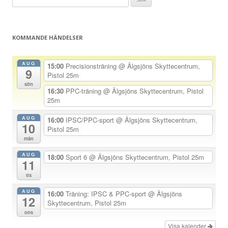
ä
efter:
g
g
KOMMANDE HÄNDELSER
s
n
AUG
15:00
Precisionsträning
@ Älgsjöns Skyttecentrum,
9
a
Pistol 25m
sön
v
16:30
PPC-träning
@ Älgsjöns Skyttecentrum, Pistol
25m
i
g
AUG
16:00
IPSC/PPC-sport
@ Älgsjöns Skyttecentrum,
10
Pistol 25m
e
mån
r
AUG
18:00
Sport 6
@ Älgsjöns Skyttecentrum, Pistol 25m
i
11
n
tis
g
AUG
16:00
Träning: IPSC & PPC-sport
@ Älgsjöns
12
Skyttecentrum, Pistol 25m
ons
Visa kalender