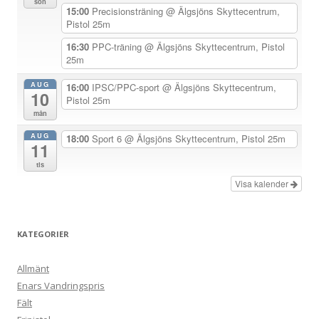
sön
i
15:00
Precisionsträning
@ Älgsjöns Skyttecentrum,
Pistol 25m
g
e
16:30
PPC-träning
@ Älgsjöns Skyttecentrum, Pistol
25m
r
i
AUG
16:00
IPSC/PPC-sport
@ Älgsjöns Skyttecentrum,
10
Pistol 25m
n
mån
g
AUG
18:00
Sport 6
@ Älgsjöns Skyttecentrum, Pistol 25m
11
tis
Visa kalender
KATEGORIER
Allmänt
Enars Vandringspris
Fält