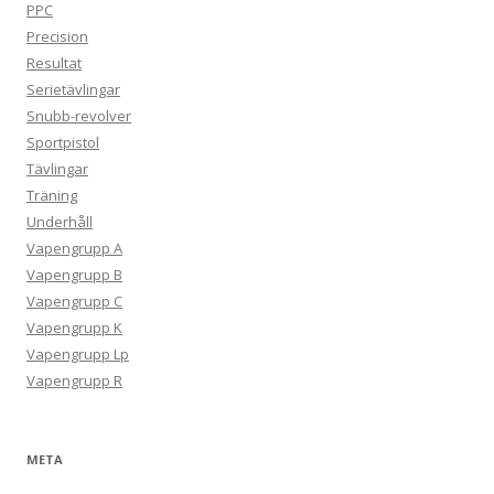
PPC
Precision
Resultat
Serietävlingar
Snubb-revolver
Sportpistol
Tävlingar
Träning
Underhåll
Vapengrupp A
Vapengrupp B
Vapengrupp C
Vapengrupp K
Vapengrupp Lp
Vapengrupp R
META