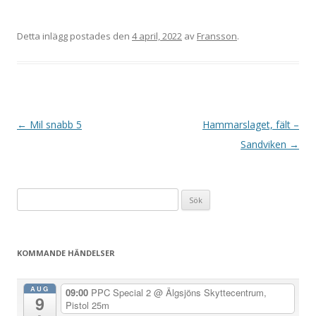
Detta inlägg postades den
4 april, 2022
av
Fransson
.
I
←
Mil snabb 5
Hammarslaget, fält –
n
Sandviken
→
l
ä
Sök
g
efter:
g
s
KOMMANDE HÄNDELSER
n
a
AUG
09:00
PPC Special 2
@ Älgsjöns Skyttecentrum,
9
v
Pistol 25m