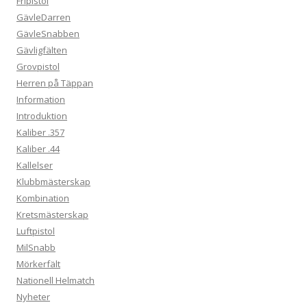
Fripistol
GävleDarren
GävleSnabben
Gävligfälten
Grovpistol
Herren på Täppan
Information
Introduktion
Kaliber .357
Kaliber .44
Kallelser
Klubbmästerskap
Kombination
Kretsmästerskap
Luftpistol
MilSnabb
Mörkerfält
Nationell Helmatch
Nyheter