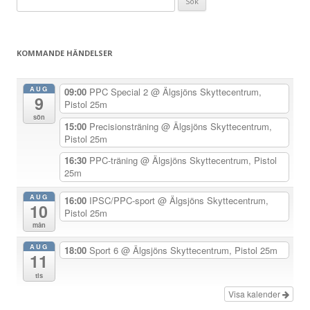
ä
efter:
g
g
KOMMANDE HÄNDELSER
s
n
AUG
09:00
PPC Special 2
@ Älgsjöns Skyttecentrum,
9
a
Pistol 25m
sön
v
15:00
Precisionsträning
@ Älgsjöns Skyttecentrum,
Pistol 25m
i
g
16:30
PPC-träning
@ Älgsjöns Skyttecentrum, Pistol
25m
e
r
AUG
16:00
IPSC/PPC-sport
@ Älgsjöns Skyttecentrum,
10
Pistol 25m
i
mån
n
AUG
18:00
Sport 6
@ Älgsjöns Skyttecentrum, Pistol 25m
g
11
tis
Visa kalender