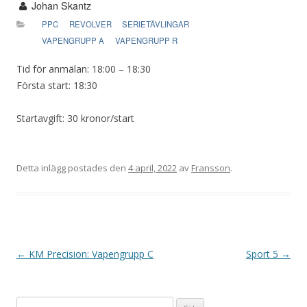
Johan Skantz
PPC
REVOLVER
SERIETÄVLINGAR
VAPENGRUPP A
VAPENGRUPP R
Tid för anmälan: 18:00 – 18:30
Första start: 18:30
Startavgift: 30 kronor/start
Detta inlägg postades den
4 april, 2022
av
Fransson
.
I
←
KM Precision: Vapengrupp C
Sport 5
→
n
l
Sök