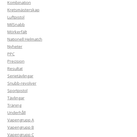
Kombination
Kretsmästerskap
Luftpistol
MilSnabb
Mörkerfält
Nationell Helmatch
Nyheter
PPC
Precision
Resultat
Serietävlingar
Snubb-revolver
Sportpistol
Tävlingar
Träning
Underhåll
Vapengrupp A
Vapengrupp B
Vapengrupp C