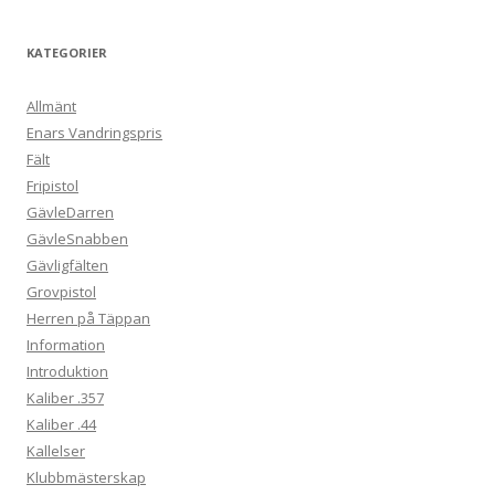
KATEGORIER
Allmänt
Enars Vandringspris
Fält
Fripistol
GävleDarren
GävleSnabben
Gävligfälten
Grovpistol
Herren på Täppan
Information
Introduktion
Kaliber .357
Kaliber .44
Kallelser
Klubbmästerskap