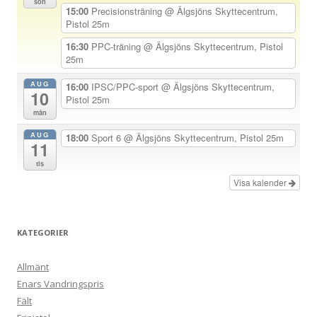
sön
i
15:00
Precisionsträning
@ Älgsjöns Skyttecentrum,
Pistol 25m
g
e
16:30
PPC-träning
@ Älgsjöns Skyttecentrum, Pistol
25m
r
i
AUG
16:00
IPSC/PPC-sport
@ Älgsjöns Skyttecentrum,
10
Pistol 25m
n
mån
g
AUG
18:00
Sport 6
@ Älgsjöns Skyttecentrum, Pistol 25m
11
tis
Visa kalender
KATEGORIER
Allmänt
Enars Vandringspris
Fält