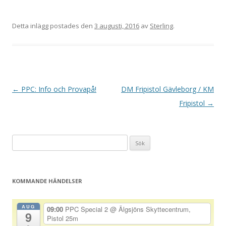
Detta inlägg postades den
3 augusti, 2016
av
Sterling
.
I
←
PPC: Info och Provapå!
DM Fripistol Gävleborg / KM
n
Fripistol
→
l
ä
Sök
g
efter:
g
s
KOMMANDE HÄNDELSER
n
a
AUG
09:00
PPC Special 2
@ Älgsjöns Skyttecentrum,
9
v
Pistol 25m