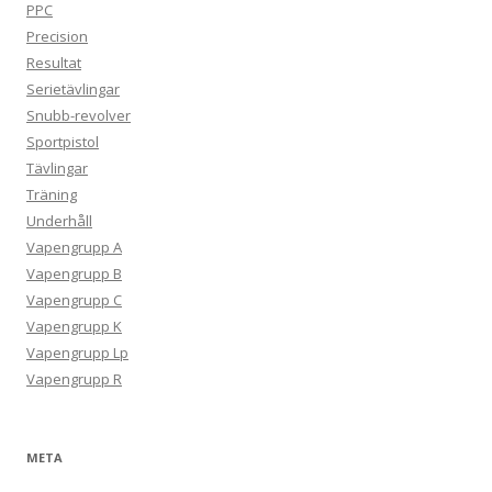
PPC
Precision
Resultat
Serietävlingar
Snubb-revolver
Sportpistol
Tävlingar
Träning
Underhåll
Vapengrupp A
Vapengrupp B
Vapengrupp C
Vapengrupp K
Vapengrupp Lp
Vapengrupp R
META