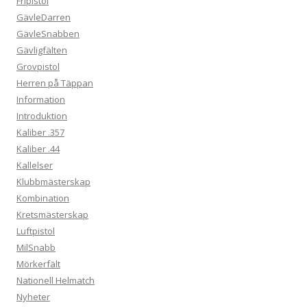
Fripistol
GävleDarren
GävleSnabben
Gävligfälten
Grovpistol
Herren på Täppan
Information
Introduktion
Kaliber .357
Kaliber .44
Kallelser
Klubbmästerskap
Kombination
Kretsmästerskap
Luftpistol
MilSnabb
Mörkerfält
Nationell Helmatch
Nyheter