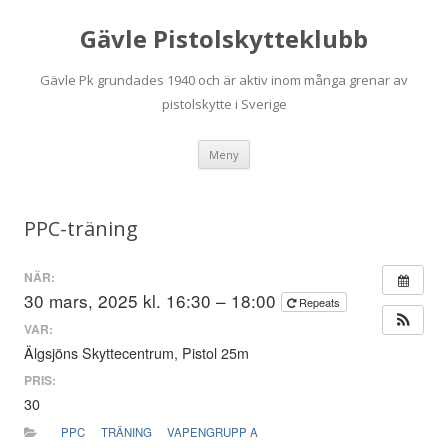
Gävle Pistolskytteklubb
Gävle Pk grundades 1940 och är aktiv inom många grenar av
pistolskytte i Sverige
Hoppa
Meny
till
innehåll
PPC-träning
NÄR:
30 mars, 2025 kl. 16:30 – 18:00
Repeats
VAR:
Älgsjöns Skyttecentrum, Pistol 25m
PRIS:
30
PPC
TRÄNING
VAPENGRUPP A