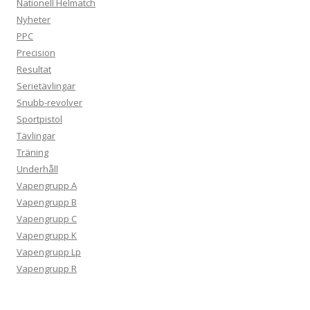
Nationell Helmatch
Nyheter
PPC
Precision
Resultat
Serietävlingar
Snubb-revolver
Sportpistol
Tävlingar
Träning
Underhåll
Vapengrupp A
Vapengrupp B
Vapengrupp C
Vapengrupp K
Vapengrupp Lp
Vapengrupp R