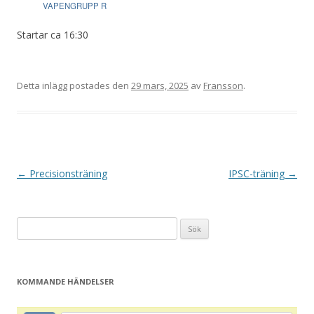
VAPENGRUPP R
Startar ca 16:30
Detta inlägg postades den
29 mars, 2025
av
Fransson
.
I
←
Precisionsträning
IPSC-träning
→
n
l
Sök
ä
efter:
g
g
KOMMANDE HÄNDELSER
s
n