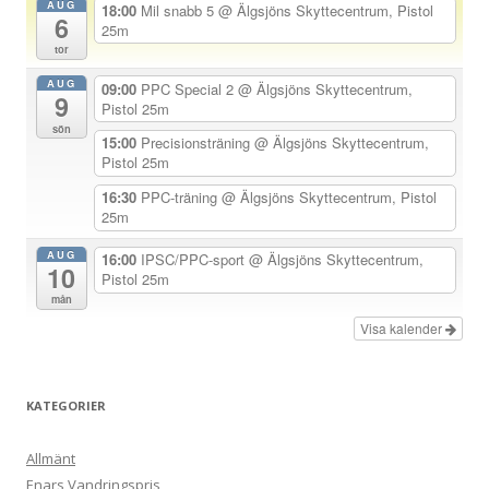
AUG
18:00
Mil snabb 5
@ Älgsjöns Skyttecentrum, Pistol
6
a
25m
tor
v
AUG
i
09:00
PPC Special 2
@ Älgsjöns Skyttecentrum,
9
Pistol 25m
g
sön
15:00
Precisionsträning
@ Älgsjöns Skyttecentrum,
e
Pistol 25m
r
16:30
PPC-träning
@ Älgsjöns Skyttecentrum, Pistol
i
25m
n
AUG
16:00
IPSC/PPC-sport
@ Älgsjöns Skyttecentrum,
g
10
Pistol 25m
mån
Visa kalender
KATEGORIER
Allmänt
Enars Vandringspris