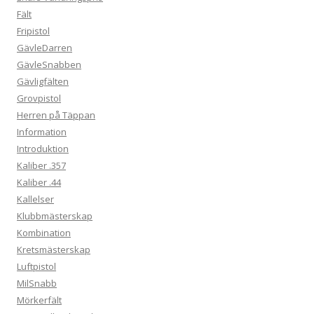
Fält
Fripistol
GävleDarren
GävleSnabben
Gävligfälten
Grovpistol
Herren på Täppan
Information
Introduktion
Kaliber .357
Kaliber .44
Kallelser
Klubbmästerskap
Kombination
Kretsmästerskap
Luftpistol
MilSnabb
Mörkerfält